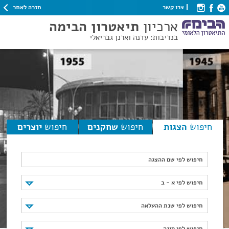
חזרה לאתר
צרו קשר
ארכיון
תיאטרון הבימה
בנדיבות: עדנה וארנן גבריאלי
חיפוש
הצגות
חיפוש
שחקנים
חיפוש
יוצרים
חיפוש לפי שם ההצגה
חיפוש לפי א - ב
חיפוש לפי א - ב
חיפוש לפי שנת ההעלאה
חיפוש לפי שנת ההעלאה
חיפוש לפי סוגה
חיפוש לפי סוגה