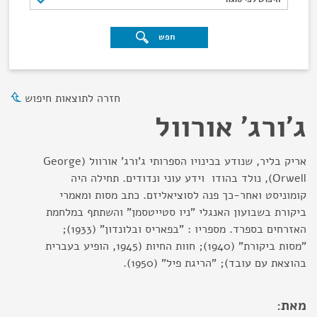
חפש
חזרה לתוצאות חיפוש
ג'ורג' אורוול
אריק בליר, שנודע בכינויו הספרותי ג'ורג' אורוול (George
Orwell), נולד בהודו וידע עוני ונדודים. תחילה היה
קומוניסט ואחר-כך פנה לסוציאליזם. כתב מסות ומאמרי
ביקורת בשבועון האנגלי "ניו סטייטסמן" והשתתף במלחמת
האזרחים בספרד. מספריו : "בפאריס ובלונדון" (1933);
"מסות ביקורת" (1940); חוות החיות (1945, הופיע בעברית
בהוצאת עם עובד); "הריגת פיל" (1950).
מאת: