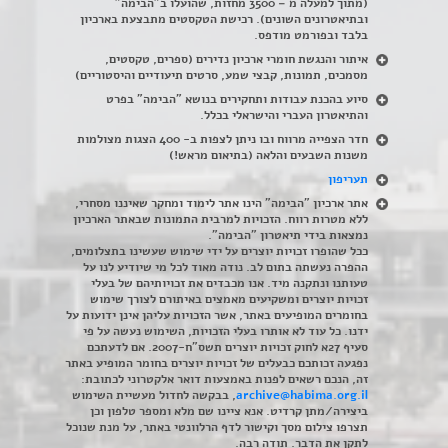
(מתוך למעלה מ – 3500 מחזות, שהועלו ב"הבימה"
ובתיאטרונים השונים). רכישת הטקסטים מתבצעת בארכיון
בלבד ובפורמט מודפס.
איתור והנגשת חומרי ארכיון נדירים
(
ספרים, טקסטים,
מסמכים, תמונות, קבצי שמע, סרטים תיעודיים והיסטוריים)
סיוע בהכנת עבודות ותחקירים בנושא "הבימה" בפרט
והתיאטרון העברי והישראלי בכלל
.
חדר הצפייה מרווח ובו ניתן לצפות ב- 400 הצגות מצולמות
משנות השבעים והלאה (בתיאום מראש!)
תעריפון
אתר ארכיון "הבימה" הינו אתר לימוד ומחקר שאיננו מסחרי,
ללא מטרות רווח. הזכויות למרבית התמונות שבאתר הארכיון
נמצאות בידי תיאטרון "הבימה".
ככל שהופרו זכויות יוצרים על ידי שימוש שעשינו בתצלומים,
ההפרה נעשתה בתום לב. נודה מאוד לכל מי שיודיע לנו על
טעותנו ונתקנה מיד. אנו מכבדים את זכויותיהם של בעלי
זכויות יוצרים ומשקיעים מאמצים באיתורם לצורך שימוש
בחומרים המופיעים באתר, אשר הזכויות עליהן אינן ידועות על
ידנו. כל עוד לא אותרו בעלי הזכויות, השימוש נעשה על פי
סעיף 27א לחוק זכויות יוצרים תשס"ח-2007. אם לדעתכם
נפגעה זכותכם כבעלים של זכויות יוצרים בחומר המופיע באתר
זה, הנכם רשאים לפנות באמצעות דואר אלקטרוני לכתובת:
archive@habima.org.il
, בבקשה לחדול מעשיית השימוש
ביצירה/מתן קרדיט. אנא ציינו שם מלא ומספר טלפון וכן
תצרפו צילום מסך וקישור לדף הרלוונטי באתר, על מנת שנוכל
לתקן את הדבר. תודה רבה.