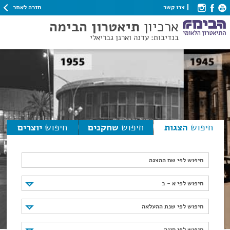
חזרה לאתר
צרו קשר
ארכיון
תיאטרון הבימה
בנדיבות: עדנה וארנן גבריאלי
חיפוש
הצגות
חיפוש
שחקנים
חיפוש
יוצרים
חיפוש לפי שם ההצגה
חיפוש לפי א - ב
חיפוש לפי א - ב
חיפוש לפי שנת ההעלאה
חיפוש לפי שנת ההעלאה
חיפוש לפי סוגה
חיפוש לפי סוגה