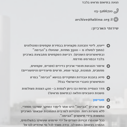
הגעה בתיאום מראש בלבד
03-5266720
archive@habima.org.il
שירותי הארכיון:
ייעוץ, ליווי והכוונה מקצועית בבחירת טקסטים ומונולוגים
(מתוך למעלה מ – 3500 מחזות, שהועלו ב"הבימה"
ובתיאטרונים השונים). רכישת הטקסטים מתבצעת בארכיון
בלבד ובפורמט מודפס.
איתור והנגשת חומרי ארכיון נדירים
(
ספרים, טקסטים,
מסמכים, תמונות, קבצי שמע, סרטים תיעודיים והיסטוריים)
סיוע בהכנת עבודות ותחקירים בנושא "הבימה" בפרט
והתיאטרון העברי והישראלי בכלל
.
חדר הצפייה מרווח ובו ניתן לצפות ב- 400 הצגות מצולמות
משנות השבעים והלאה (בתיאום מראש!)
תעריפון
אתר ארכיון "הבימה" הינו אתר לימוד ומחקר שאיננו מסחרי,
ללא מטרות רווח. הזכויות למרבית התמונות שבאתר הארכיון
נמצאות בידי תיאטרון "הבימה".
ככל שהופרו זכויות יוצרים על ידי שימוש שעשינו בתצלומים,
ההפרה נעשתה בתום לב. נודה מאוד לכל מי שיודיע לנו על