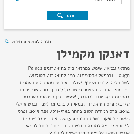
חפש
חזרה לתוצאות חיפוש
דאנקן מקמילן
מחזאי ובמאי. שימש כמחזאי בית בתיאטרונים Paines
Plough וברויאל אקסציינג'. כתב לתיאטרון, לקולנוע,
לטלוויזיה ולרדיו ושיתף פעולה באירועי מוסיקה עם אמנים
כמו מתיו הרברט והסימפונייטה של לונדון. זוכה שני פרסים
בתחרות בראנטווד לכתיבה, 2006 . בין הפרסים האחרים
שקיבל: פרס התיאטרון לבמאי הטוב ביותר (עם רוברט אייק)
2014, פרס המחזה הטוב ביותר באוף-ווסט אנד 2013, ופרס
נסטרוי להפקה בשפה הגרמנית 2013. היה מועמד פעמיים
לפרס אוליבייה למחזה החדש הטוב ביותר. כותב לרויאל
קורט, ושוקד על פיתוח פרוייקטים לקולנוע.