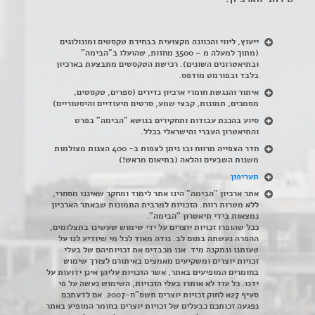
ייעוץ, ליווי והכוונה מקצועית בבחירת טקסטים ומונולוגים
(מתוך למעלה מ – 3500 מחזות, שהועלו ב"הבימה"
ובתיאטרונים השונים). רכישת הטקסטים מתבצעת בארכיון
בלבד ובפורמט מודפס.
איתור והנגשת חומרי ארכיון נדירים
(
ספרים, טקסטים,
מסמכים, תמונות, קבצי שמע, סרטים תיעודיים והיסטוריים)
סיוע בהכנת עבודות ותחקירים בנושא "הבימה" בפרט
והתיאטרון העברי והישראלי בכלל
.
חדר הצפייה מרווח ובו ניתן לצפות ב- 400 הצגות מצולמות
משנות השבעים והלאה (בתיאום מראש!)
תעריפון
אתר ארכיון "הבימה" הינו אתר לימוד ומחקר שאיננו מסחרי,
ללא מטרות רווח. הזכויות למרבית התמונות שבאתר הארכיון
נמצאות בידי תיאטרון "הבימה".
ככל שהופרו זכויות יוצרים על ידי שימוש שעשינו בתצלומים,
ההפרה נעשתה בתום לב. נודה מאוד לכל מי שיודיע לנו על
טעותנו ונתקנה מיד. אנו מכבדים את זכויותיהם של בעלי
זכויות יוצרים ומשקיעים מאמצים באיתורם לצורך שימוש
בחומרים המופיעים באתר, אשר הזכויות עליהן אינן ידועות על
ידנו. כל עוד לא אותרו בעלי הזכויות, השימוש נעשה על פי
סעיף 27א לחוק זכויות יוצרים תשס"ח-2007. אם לדעתכם
נפגעה זכותכם כבעלים של זכויות יוצרים בחומר המופיע באתר