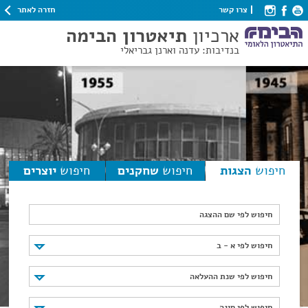
חזרה לאתר
צרו קשר
ארכיון
תיאטרון הבימה
בנדיבות: עדנה וארנן גבריאלי
חיפוש
הצגות
חיפוש
שחקנים
חיפוש
יוצרים
חיפוש לפי שם ההצגה
חיפוש לפי א - ב
חיפוש לפי א - ב
חיפוש לפי שנת ההעלאה
חיפוש לפי שנת ההעלאה
חיפוש לפי סוגה
חיפוש לפי סוגה