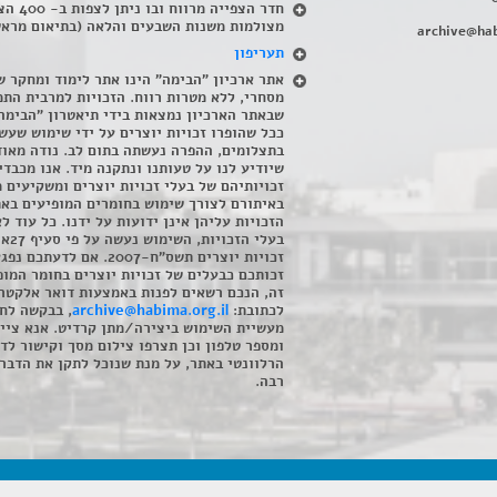
חדר הצפייה מרווח ובו
מצולמות משנות השבעים והלאה (בתיאום מראש
archive@hab
תעריפון
אתר ארכיון "הבימה" הינו אתר לימוד ומחקר ש
מסחרי, ללא מטרות רווח. הזכויות למרבית התמ
שבאתר הארכיון נמצאות בידי תיאטרון "הבימה
ככל שהופרו זכויות יוצרים על ידי שימוש שעשי
בתצלומים, ההפרה נעשתה בתום לב. נודה מאוד
שיודיע לנו על טעותנו ונתקנה מיד. אנו מכבדי
זכויותיהם של בעלי זכויות יוצרים ומשקיעים 
באיתורם לצורך שימוש בחומרים המופיעים בא
הזכויות עליהן אינן ידועות על ידנו. כל עוד ל
בעלי הזכויו
זכויות יוצרים תשס"ח-2007. אם לדעתכם 
זכותכם כבעלים של זכויות יוצרים בחומר המופ
זה, הנכם רשאים לפנות באמצעות דואר אלקטרו
לכתובת:
archive@habima.org.il
, בבקשה לח
מעשיית השימוש ביצירה/מתן קרדיט. אנא ציינ
ומספר טלפון וכן תצרפו צילום מסך וקישור לד
הרלוונטי באתר, על מנת שנוכל לתקן את הדבר.
רבה.