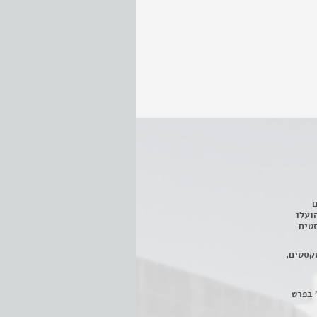
ם
3 מחזות, שהועלו
טים
קסטים,
 בפרט