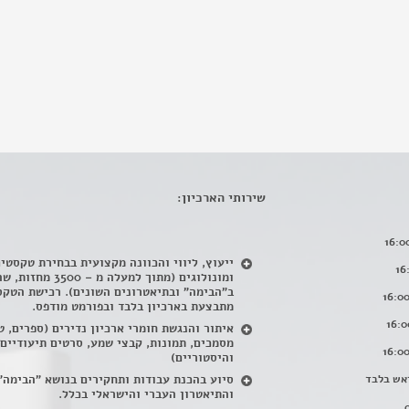
שירותי הארכיון:
ייעוץ, ליווי והכוונה מקצועית בבחירת טקסטי
ומונולוגים (מתוך למעלה מ – 500
ב"הבימה" ובתיאטרונים השונים). רכישת הטקס
מתבצעת בארכיון בלבד ובפורמט מודפס.
איתור והנגשת חומרי ארכיון נדירים
(
ספרים, ט
מסמכים, תמונות, קבצי שמע, סרטים תיעודיים
והיסטוריים)
אש בלבד
סיוע בהכנת עבודות ותחקירים בנושא "הבימה"
והתיאטרון העברי והישראלי בכלל
.