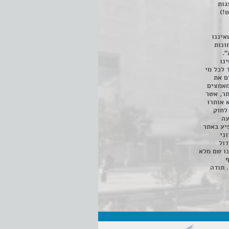
 ניתן לצפות ב- 400 הצגות
!)
איננו
ונות
".
נו
 לכל מי
ם את
מאמצים
תר, אשר
א אותרו
ת, השימוש נעשה על פי סעיף 27א לחוק
נפגעה
יע באתר
ני
דול
ו שם מלא
ף
 תודה