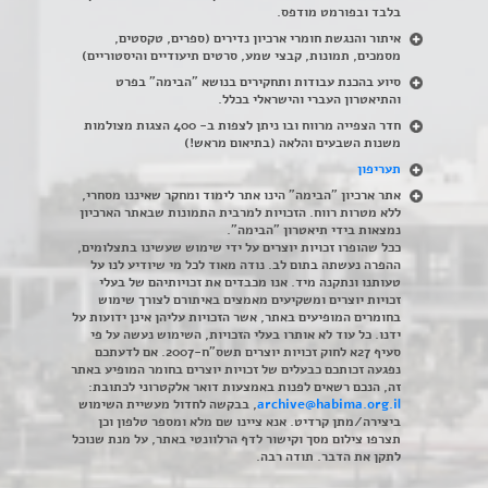
בלבד ובפורמט מודפס.
איתור והנגשת חומרי ארכיון נדירים
(
ספרים, טקסטים,
מסמכים, תמונות, קבצי שמע, סרטים תיעודיים והיסטוריים)
סיוע בהכנת עבודות ותחקירים בנושא "הבימה" בפרט
והתיאטרון העברי והישראלי בכלל
.
חדר הצפייה מרווח ובו ניתן לצפות ב- 400 הצגות מצולמות
משנות השבעים והלאה (בתיאום מראש!)
תעריפון
אתר ארכיון "הבימה" הינו אתר לימוד ומחקר שאיננו מסחרי,
ללא מטרות רווח. הזכויות למרבית התמונות שבאתר הארכיון
נמצאות בידי תיאטרון "הבימה".
ככל שהופרו זכויות יוצרים על ידי שימוש שעשינו בתצלומים,
ההפרה נעשתה בתום לב. נודה מאוד לכל מי שיודיע לנו על
טעותנו ונתקנה מיד. אנו מכבדים את זכויותיהם של בעלי
זכויות יוצרים ומשקיעים מאמצים באיתורם לצורך שימוש
בחומרים המופיעים באתר, אשר הזכויות עליהן אינן ידועות על
ידנו. כל עוד לא אותרו בעלי הזכויות, השימוש נעשה על פי
סעיף 27א לחוק זכויות יוצרים תשס"ח-2007. אם לדעתכם
נפגעה זכותכם כבעלים של זכויות יוצרים בחומר המופיע באתר
זה, הנכם רשאים לפנות באמצעות דואר אלקטרוני לכתובת:
archive@habima.org.il
, בבקשה לחדול מעשיית השימוש
ביצירה/מתן קרדיט. אנא ציינו שם מלא ומספר טלפון וכן
תצרפו צילום מסך וקישור לדף הרלוונטי באתר, על מנת שנוכל
לתקן את הדבר. תודה רבה.