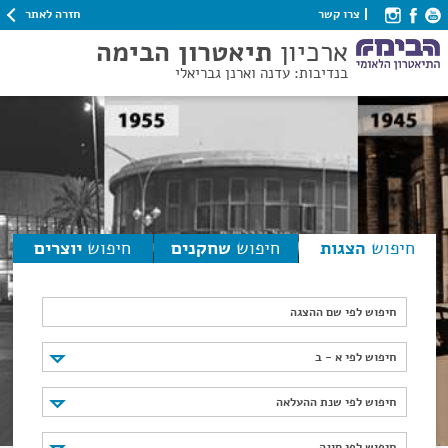
חזרה לאתר
צרו קשר
ארכיון
תיאטרון הבימה
בנדיבות: עדנה וארנן גבריאלי
חיפוש
הצגות
חיפוש
שחקנים
חיפוש
יוצרים
חיפוש לפי שם ההצגה
חיפוש לפי א - ב
חיפוש לפי א - ב
חיפוש לפי שנת ההעלאה
חיפוש לפי שנת ההעלאה
חיפוש לפי סוגה
חיפוש לפי סוגה