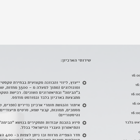
שירותי הארכיון:
ייעוץ, ליווי והכוונה מקצועית בבחירת טקסטי
ומונולוגים (מתוך למעלה מ – 500
ב"הבימה" ובתיאטרונים השונים). רכישת הטקס
מתבצעת בארכיון בלבד ובפורמט מודפס.
איתור והנגשת חומרי ארכיון נדירים
(
ספרים, ט
מסמכים, תמונות, קבצי שמע, סרטים תיעודיים
והיסטוריים)
אש בלבד
סיוע בהכנת עבודות ותחקירים בנושא "הבימה"
והתיאטרון העברי והישראלי בכלל
.
חדר הצפייה מרווח ובו