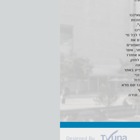
!)
איננו
ונות
".
נו
 לכל מי
ם את
מאמצים
תר, אשר
א אותרו
ת, השימוש נעשה על פי סעיף 27א לחוק
נפגעה
יע באתר
ני
דול
ו שם מלא
ף
 תודה
Designed By