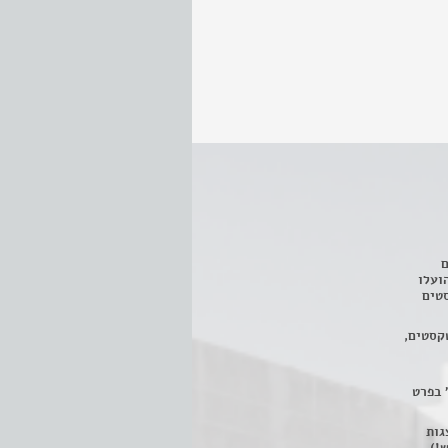
ם
3 מחזות, שהועלו
טים
קסטים,
 בפרט
 ניתן לצפות ב- 400 הצגות