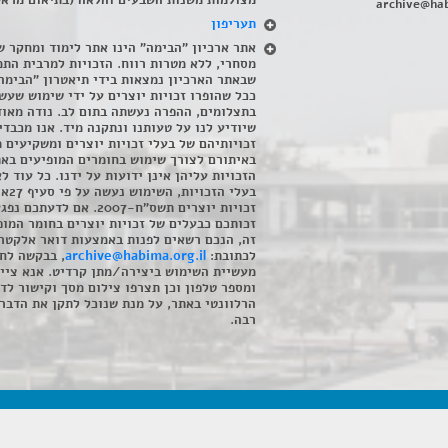
מצולמות משנות השבעים והלאה (בתיאום מראש
archive@hab
תעריפון
אתר ארכיון "הבימה" הינו אתר לימוד ומחקר ש
מסחרי, ללא מטרות רווח. הזכויות למרבית התמ
שבאתר הארכיון נמצאות בידי תיאטרון "הבימה
ככל שהופרו זכויות יוצרים על ידי שימוש שעשי
בתצלומים, ההפרה נעשתה בתום לב. נודה מאוד
שיודיע לנו על טעותנו ונתקנה מיד. אנו מכבדי
זכויותיהם של בעלי זכויות יוצרים ומשקיעים 
באיתורם לצורך שימוש בחומרים המופיעים בא
הזכויות עליהן אינן ידועות על ידנו. כל עוד ל
בעלי הזכויו
זכויות יוצרים תשס"ח-2007. אם לדעתכם 
זכותכם כבעלים של זכויות יוצרים בחומר המופ
זה, הנכם רשאים לפנות באמצעות דואר אלקטרו
לכתובת:
archive@habima.org.il
, בבקשה לח
מעשיית השימוש ביצירה/מתן קרדיט. אנא ציינ
ומספר טלפון וכן תצרפו צילום מסך וקישור לד
הרלוונטי באתר, על מנת שנוכל לתקן את הדבר.
רבה.