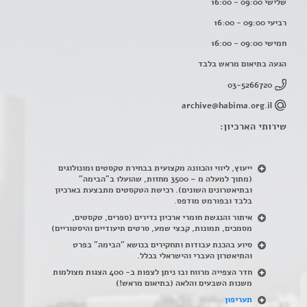
שלישי 09:00 - 16:00
רביעי 09:00 - 16:00
חמישי 09:00 - 16:00
הגעה בתיאום מראש בלבד
03-5266720
archive@habima.org.il
שירותי הארכיון:
ייעוץ, ליווי והכוונה מקצועית בבחירת טקסטים ומונולוגים
(מתוך למעלה מ – 3500 מחזות, שהועלו ב"הבימה"
ובתיאטרונים השונים). רכישת הטקסטים מתבצעת בארכיון
בלבד ובפורמט מודפס.
איתור והנגשת חומרי ארכיון נדירים
(
ספרים, טקסטים,
מסמכים, תמונות, קבצי שמע, סרטים תיעודיים והיסטוריים)
סיוע בהכנת עבודות ותחקירים בנושא "הבימה" בפרט
והתיאטרון העברי והישראלי בכלל
.
חדר הצפייה מרווח ובו ניתן לצפות ב- 400 הצגות מצולמות
משנות השבעים והלאה (בתיאום מראש!)
תעריפון