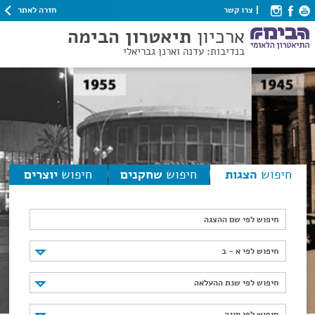
חזרה לאתר
צרו קשר
ארכיון
תיאטרון הבימה
בנדיבות: עדנה וארנן גבריאלי
חיפוש
הצגות
חיפוש
שחקנים
חיפוש
יוצרים
חיפוש לפי שם ההצגה
חיפוש לפי א - ב
חיפוש לפי א - ב
חיפוש לפי שנת ההעלאה
חיפוש לפי שנת ההעלאה
חיפוש לפי סוגה
חיפוש לפי סוגה