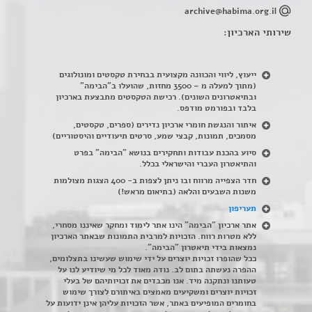
archive@habima.org.il
שירותי הארכיון:
ייעוץ, ליווי והכוונה מקצועית בבחירת טקסטים ומונולוגים
(מתוך למעלה מ – 3500 מחזות, שהועלו ב"הבימה"
ובתיאטרונים השונים). רכישת הטקסטים מתבצעת בארכיון
בלבד ובפורמט מודפס.
איתור והנגשת חומרי ארכיון נדירים
(
ספרים, טקסטים,
מסמכים, תמונות, קבצי שמע, סרטים תיעודיים והיסטוריים)
סיוע בהכנת עבודות ותחקירים בנושא "הבימה" בפרט
והתיאטרון העברי והישראלי בכלל
.
חדר הצפייה מרווח ובו ניתן לצפות ב- 400 הצגות מצולמות
משנות השבעים והלאה (בתיאום מראש!)
תעריפון
אתר ארכיון "הבימה" הינו אתר לימוד ומחקר שאיננו מסחרי,
ללא מטרות רווח. הזכויות למרבית התמונות שבאתר הארכיון
נמצאות בידי תיאטרון "הבימה".
ככל שהופרו זכויות יוצרים על ידי שימוש שעשינו בתצלומים,
ההפרה נעשתה בתום לב. נודה מאוד לכל מי שיודיע לנו על
טעותנו ונתקנה מיד. אנו מכבדים את זכויותיהם של בעלי
זכויות יוצרים ומשקיעים מאמצים באיתורם לצורך שימוש
בחומרים המופיעים באתר, אשר הזכויות עליהן אינן ידועות על