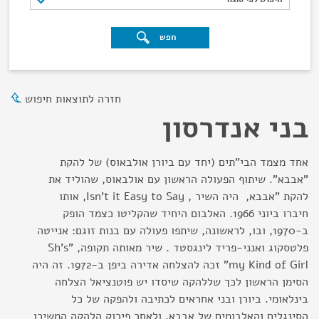
חפש
חזרה לתוצאות חיפוש
בני אנדרסון
אחד מצמד הבי"תים (יחד עם ביורן אולבאוס) של להקת
"אבבא". שיתוף הפעולה הראשון עם אולבאוס, שהוליד את
להקת "אבבא, היה השיר , Isn’t it Easy to Say, אותו
חיברו ביוני 1966. האלבום היחיד שהקליטו כצמד הופק
ב-1970, ובו, לראשונה, שיתפו פעולה עם בנות זוגם: אנייטה
פלטסקוג ואנני-פריד לינגסטד . שיר מאותה תקופה, "Sh’s
my Kind of Girl" זכה להצלחה אדירה ביפן ב-1972. זה היה
הסימן הראשון לכך שללהקה שיסדו יש פוטנציאל הצלחה
בינלאומי. ביורן ובני אחראים לכתיבה ולהפקה של כל
הסינגלים והאלבומים של אבבא, ולאחר פירוק הלהקה המשיכו