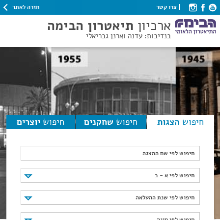
חזרה לאתר
צרו קשר
ארכיון
תיאטרון הבימה
בנדיבות: עדנה וארנן גבריאלי
חיפוש
הצגות
חיפוש
שחקנים
חיפוש
יוצרים
חיפוש לפי שם ההצגה
חיפוש לפי א - ב
חיפוש לפי א - ב
חיפוש לפי שנת ההעלאה
חיפוש לפי שנת ההעלאה
חיפוש לפי סוגה
חיפוש לפי סוגה