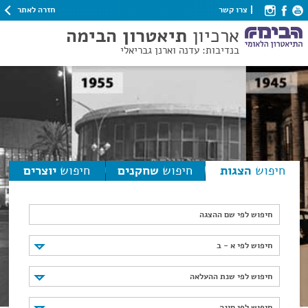
חזרה לאתר
צרו קשר
ארכיון
תיאטרון הבימה
בנדיבות: עדנה וארנן גבריאלי
חיפוש
הצגות
חיפוש
שחקנים
חיפוש
יוצרים
חיפוש לפי שם ההצגה
חיפוש לפי א - ב
חיפוש לפי א - ב
חיפוש לפי שנת ההעלאה
חיפוש לפי שנת ההעלאה
חיפוש לפי סוגה
חיפוש לפי סוגה