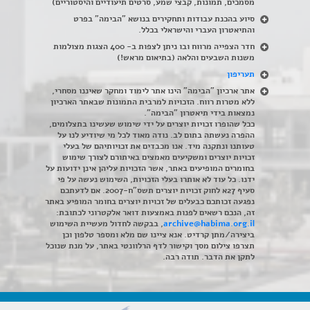
מסמכים, תמונות, קבצי שמע, סרטים תיעודיים והיסטוריים)
סיוע בהכנת עבודות ותחקירים בנושא "הבימה" בפרט
והתיאטרון העברי והישראלי בכלל
.
חדר הצפייה מרווח ובו ניתן לצפות ב- 400 הצגות מצולמות
משנות השבעים והלאה (בתיאום מראש!)
תעריפון
אתר ארכיון "הבימה" הינו אתר לימוד ומחקר שאיננו מסחרי,
ללא מטרות רווח. הזכויות למרבית התמונות שבאתר הארכיון
נמצאות בידי תיאטרון "הבימה".
ככל שהופרו זכויות יוצרים על ידי שימוש שעשינו בתצלומים,
ההפרה נעשתה בתום לב. נודה מאוד לכל מי שיודיע לנו על
טעותנו ונתקנה מיד. אנו מכבדים את זכויותיהם של בעלי
זכויות יוצרים ומשקיעים מאמצים באיתורם לצורך שימוש
בחומרים המופיעים באתר, אשר הזכויות עליהן אינן ידועות על
ידנו. כל עוד לא אותרו בעלי הזכויות, השימוש נעשה על פי
סעיף 27א לחוק זכויות יוצרים תשס"ח-2007. אם לדעתכם
נפגעה זכותכם כבעלים של זכויות יוצרים בחומר המופיע באתר
זה, הנכם רשאים לפנות באמצעות דואר אלקטרוני לכתובת:
archive@habima.org.il
, בבקשה לחדול מעשיית השימוש
ביצירה/מתן קרדיט. אנא ציינו שם מלא ומספר טלפון וכן
תצרפו צילום מסך וקישור לדף הרלוונטי באתר, על מנת שנוכל
לתקן את הדבר. תודה רבה.