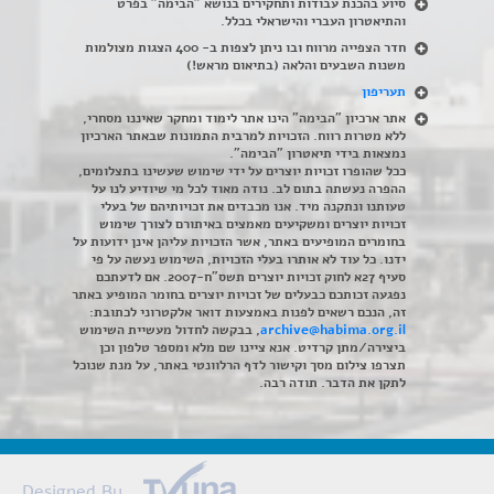
סיוע בהכנת עבודות ותחקירים בנושא "הבימה" בפרט
והתיאטרון העברי והישראלי בכלל
.
חדר הצפייה מרווח ובו ניתן לצפות ב- 400 הצגות מצולמות
משנות השבעים והלאה (בתיאום מראש!)
תעריפון
אתר ארכיון "הבימה" הינו אתר לימוד ומחקר שאיננו מסחרי,
ללא מטרות רווח. הזכויות למרבית התמונות שבאתר הארכיון
נמצאות בידי תיאטרון "הבימה".
ככל שהופרו זכויות יוצרים על ידי שימוש שעשינו בתצלומים,
ההפרה נעשתה בתום לב. נודה מאוד לכל מי שיודיע לנו על
טעותנו ונתקנה מיד. אנו מכבדים את זכויותיהם של בעלי
זכויות יוצרים ומשקיעים מאמצים באיתורם לצורך שימוש
בחומרים המופיעים באתר, אשר הזכויות עליהן אינן ידועות על
ידנו. כל עוד לא אותרו בעלי הזכויות, השימוש נעשה על פי
סעיף 27א לחוק זכויות יוצרים תשס"ח-2007. אם לדעתכם
נפגעה זכותכם כבעלים של זכויות יוצרים בחומר המופיע באתר
זה, הנכם רשאים לפנות באמצעות דואר אלקטרוני לכתובת:
archive@habima.org.il
, בבקשה לחדול מעשיית השימוש
ביצירה/מתן קרדיט. אנא ציינו שם מלא ומספר טלפון וכן
תצרפו צילום מסך וקישור לדף הרלוונטי באתר, על מנת שנוכל
לתקן את הדבר. תודה רבה.
Designed By