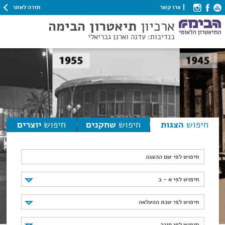
חזרה לאתר
צרו קשר
ארכיון
תיאטרון הבימה
בנדיבות: עדנה וארנן גבריאלי
חיפוש
הצגות
חיפוש
שחקנים
חיפוש
יוצרים
חיפוש לפי שם ההצגה
חיפוש לפי א - ב
חיפוש לפי א - ב
חיפוש לפי שנת ההעלאה
חיפוש לפי שנת ההעלאה
חיפוש לפי סוגה
חיפוש לפי סוגה