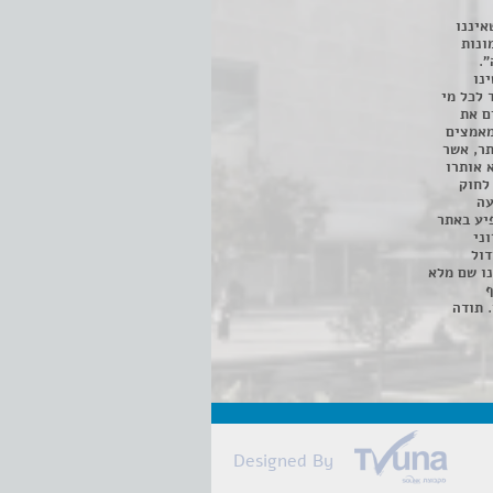
איננו
ונות
".
נו
 לכל מי
ם את
מאמצים
תר, אשר
א אותרו
ת, השימוש נעשה על פי סעיף 27א לחוק
נפגעה
יע באתר
ני
דול
ו שם מלא
ף
 תודה
Designed By