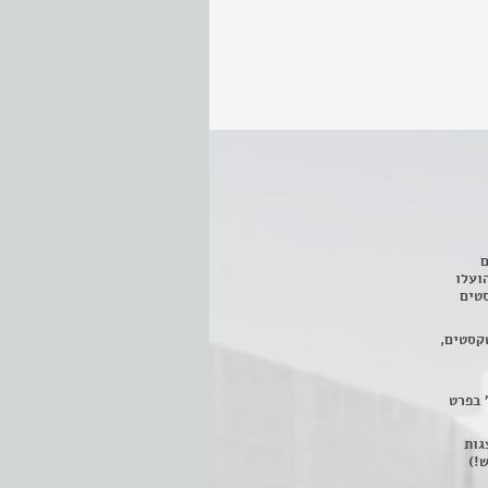
ם
3 מחזות, שהועלו
טים
קסטים,
 בפרט
 ניתן לצפות ב- 400 הצגות
!)