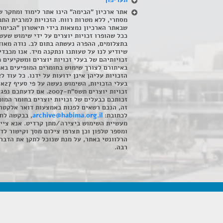
תעריפון
אתר ארכיון "הבימה" הינו אתר לימוד ומחקר ש
מסחרי, ללא מטרות רווח. הזכויות למרבית התמ
שבאתר הארכיון נמצאות בידי תיאטרון "הבימה
ככל שהופרו זכויות יוצרים על ידי שימוש שעשי
בתצלומים, ההפרה נעשתה בתום לב. נודה מאוד
שיודיע לנו על טעותנו ונתקנה מיד. אנו מכבדי
זכויותיהם של בעלי זכויות יוצרים ומשקיעים 
באיתורם לצורך שימוש בחומרים המופיעים בא
הזכויות עליהן אינן ידועות על ידנו. כל עוד ל
בעלי הזכויו
זכויות יוצרים תשס"ח-2007. אם לדעתכם 
זכותכם כבעלים של זכויות יוצרים בחומר המופ
זה, הנכם רשאים לפנות באמצעות דואר אלקטרו
לכתובת:
archive@habima.org.il
, בבקשה לח
מעשיית השימוש ביצירה/מתן קרדיט. אנא ציינ
ומספר טלפון וכן תצרפו צילום מסך וקישור לד
הרלוונטי באתר, על מנת שנוכל לתקן את הדבר.
רבה.