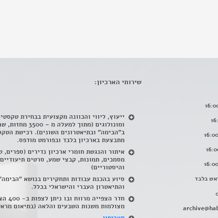
שירותי הארכיון:
ייעוץ, ליווי והכוונה מקצועית בבחירת טקסטי
ומונולוגים (מתוך למעלה מ – 500
ב"הבימה" ובתיאטרונים השונים). רכישת הטקס
מתבצעת בארכיון בלבד ובפורמט מודפס.
איתור והנגשת חומרי ארכיון נדירים
(
ספרים, ט
מסמכים, תמונות, קבצי שמע, סרטים תיעודיים
והיסטוריים)
אש בלבד
סיוע בהכנת עבודות ותחקירים בנושא "הבימה"
והתיאטרון העברי והישראלי בכלל
.
חדר הצפייה מרווח ובו
מצולמות משנות השבעים והלאה (בתיאום מראש
archive@hab