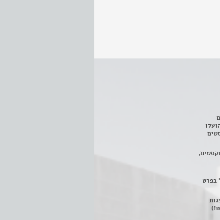
ם
3 מחזות, שהועלו
טים
קסטים,
 בפרט
 ניתן לצפות ב- 400 הצגות
!)