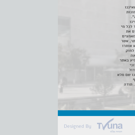
איננו
ונות
".
נו
 לכל מי
ם את
מאמצים
תר, אשר
א אותרו
ת, השימוש נעשה על פי סעיף 27א לחוק
נפגעה
יע באתר
ני
דול
ו שם מלא
ף
 תודה
Designed By