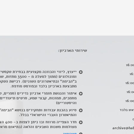
שירותי הארכיון:
ייעוץ, ליווי והכוונה מקצועית בבחירת טקסטי
ומונולוגים (מתוך למעלה מ – 500
ב"הבימה" ובתיאטרונים השונים). רכישת הטקס
מתבצעת בארכיון בלבד ובפורמט מודפס.
איתור והנגשת חומרי ארכיון נדירים
(
ספרים, ט
מסמכים, תמונות, קבצי שמע, סרטים תיעודיים
והיסטוריים)
אש בלבד
סיוע בהכנת עבודות ותחקירים בנושא "הבימה"
והתיאטרון העברי והישראלי בכלל
.
חדר הצפייה מרווח ובו
מצולמות משנות השבעים והלאה (בתיאום מראש
archive@hab