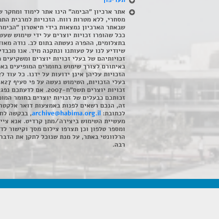
תעריפון
אתר ארכיון "הבימה" הינו אתר לימוד ומחקר ש
מסחרי, ללא מטרות רווח. הזכויות למרבית התמ
שבאתר הארכיון נמצאות בידי תיאטרון "הבימה
ככל שהופרו זכויות יוצרים על ידי שימוש שעשי
בתצלומים, ההפרה נעשתה בתום לב. נודה מאוד
שיודיע לנו על טעותנו ונתקנה מיד. אנו מכבדי
זכויותיהם של בעלי זכויות יוצרים ומשקיעים 
באיתורם לצורך שימוש בחומרים המופיעים בא
הזכויות עליהן אינן ידועות על ידנו. כל עוד ל
בעלי הזכויו
זכויות יוצרים תשס"ח-2007. אם לדעתכם 
זכותכם כבעלים של זכויות יוצרים בחומר המופ
זה, הנכם רשאים לפנות באמצעות דואר אלקטרו
לכתובת:
archive@habima.org.il
, בבקשה לח
מעשיית השימוש ביצירה/מתן קרדיט. אנא ציינ
ומספר טלפון וכן תצרפו צילום מסך וקישור לד
הרלוונטי באתר, על מנת שנוכל לתקן את הדבר.
רבה.