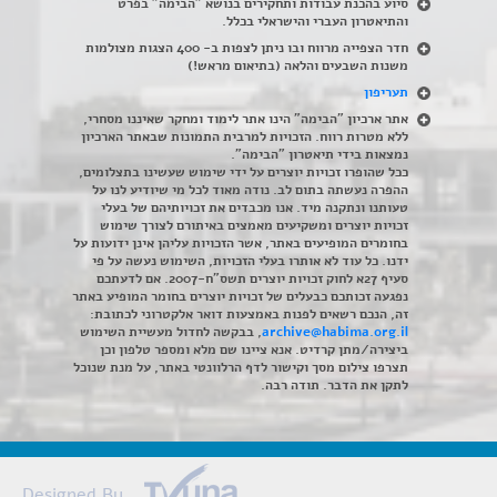
סיוע בהכנת עבודות ותחקירים בנושא "הבימה" בפרט
והתיאטרון העברי והישראלי בכלל
.
חדר הצפייה מרווח ובו ניתן לצפות ב- 400 הצגות מצולמות
משנות השבעים והלאה (בתיאום מראש!)
תעריפון
אתר ארכיון "הבימה" הינו אתר לימוד ומחקר שאיננו מסחרי,
ללא מטרות רווח. הזכויות למרבית התמונות שבאתר הארכיון
נמצאות בידי תיאטרון "הבימה".
ככל שהופרו זכויות יוצרים על ידי שימוש שעשינו בתצלומים,
ההפרה נעשתה בתום לב. נודה מאוד לכל מי שיודיע לנו על
טעותנו ונתקנה מיד. אנו מכבדים את זכויותיהם של בעלי
זכויות יוצרים ומשקיעים מאמצים באיתורם לצורך שימוש
בחומרים המופיעים באתר, אשר הזכויות עליהן אינן ידועות על
ידנו. כל עוד לא אותרו בעלי הזכויות, השימוש נעשה על פי
סעיף 27א לחוק זכויות יוצרים תשס"ח-2007. אם לדעתכם
נפגעה זכותכם כבעלים של זכויות יוצרים בחומר המופיע באתר
זה, הנכם רשאים לפנות באמצעות דואר אלקטרוני לכתובת:
archive@habima.org.il
, בבקשה לחדול מעשיית השימוש
ביצירה/מתן קרדיט. אנא ציינו שם מלא ומספר טלפון וכן
תצרפו צילום מסך וקישור לדף הרלוונטי באתר, על מנת שנוכל
לתקן את הדבר. תודה רבה.
Designed By