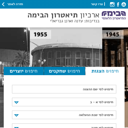
חזרה לאתר
צרו קשר
ארכיון
תיאטרון הבימה
בנדיבות: עדנה וארנן גבריאלי
חיפוש
הצגות
חיפוש
שחקנים
חיפוש
יוצרים
חיפוש לפי שם ההצגה
חיפוש לפי א - ב
חיפוש לפי א - ב
חיפוש לפי שנת ההעלאה
חיפוש לפי שנת ההעלאה
חיפוש לפי סוגה
חיפוש לפי סוגה