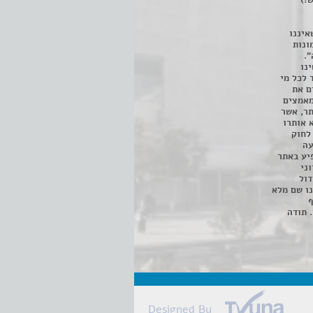
!)
איננו
ונות
".
נו
 לכל מי
ם את
מאמצים
תר, אשר
א אותרו
ת, השימוש נעשה על פי סעיף 27א לחוק
נפגעה
יע באתר
ני
דול
ו שם מלא
ף
 תודה
Designed By