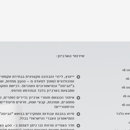
שירותי הארכיון:
ייעוץ, ליווי והכוונה מקצועית בבחירת טקסטי
ומונולוגים (מתוך למעלה מ – 500
ב"הבימה" ובתיאטרונים השונים). רכישת הטקס
מתבצעת בארכיון בלבד ובפורמט מודפס.
איתור והנגשת חומרי ארכיון נדירים
(
ספרים, ט
מסמכים, תמונות, קבצי שמע, סרטים תיעודיים
והיסטוריים)
אש בלבד
סיוע בהכנת עבודות ותחקירים בנושא "הבימה"
והתיאטרון העברי והישראלי בכלל
.
חדר הצפייה מרווח ובו