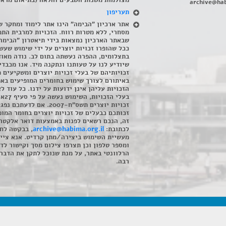
מצולמות משנות השבעים והלאה (בתיאום מראש
archive@hab
תעריפון
אתר ארכיון "הבימה" הינו אתר לימוד ומחקר ש
מסחרי, ללא מטרות רווח. הזכויות למרבית התמ
שבאתר הארכיון נמצאות בידי תיאטרון "הבימה
ככל שהופרו זכויות יוצרים על ידי שימוש שעשי
בתצלומים, ההפרה נעשתה בתום לב. נודה מאוד
שיודיע לנו על טעותנו ונתקנה מיד. אנו מכבדי
זכויותיהם של בעלי זכויות יוצרים ומשקיעים 
באיתורם לצורך שימוש בחומרים המופיעים בא
הזכויות עליהן אינן ידועות על ידנו. כל עוד ל
בעלי הזכויו
זכויות יוצרים תשס"ח-2007. אם לדעתכם 
זכותכם כבעלים של זכויות יוצרים בחומר המופ
זה, הנכם רשאים לפנות באמצעות דואר אלקטרו
לכתובת:
archive@habima.org.il
, בבקשה לח
מעשיית השימוש ביצירה/מתן קרדיט. אנא ציינ
ומספר טלפון וכן תצרפו צילום מסך וקישור לד
הרלוונטי באתר, על מנת שנוכל לתקן את הדבר.
רבה.