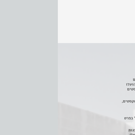
ם
3 מחזות, שהועלו
טים
קסטים,
 בפרט
 ניתן לצפות ב- 400 הצגות