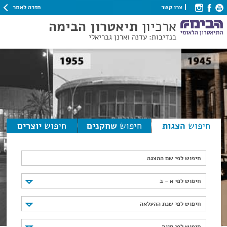
חזרה לאתר
צרו קשר
ארכיון
תיאטרון הבימה
בנדיבות: עדנה וארנן גבריאלי
חיפוש
הצגות
חיפוש
שחקנים
חיפוש
יוצרים
חיפוש לפי שם ההצגה
חיפוש לפי א - ב
חיפוש לפי א - ב
חיפוש לפי שנת ההעלאה
חיפוש לפי שנת ההעלאה
חיפוש לפי סוגה
חיפוש לפי סוגה