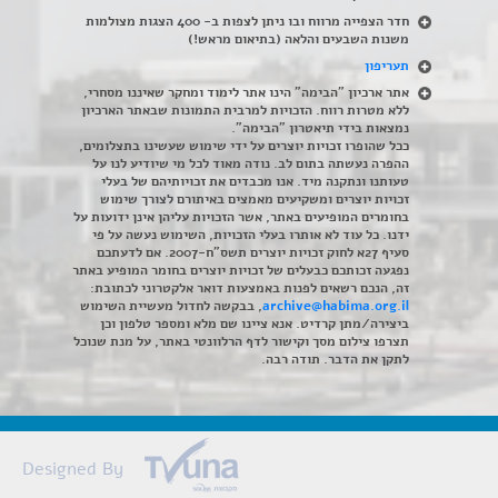
חדר הצפייה מרווח ובו ניתן לצפות ב- 400 הצגות מצולמות
משנות השבעים והלאה (בתיאום מראש!)
תעריפון
אתר ארכיון "הבימה" הינו אתר לימוד ומחקר שאיננו מסחרי,
ללא מטרות רווח. הזכויות למרבית התמונות שבאתר הארכיון
נמצאות בידי תיאטרון "הבימה".
ככל שהופרו זכויות יוצרים על ידי שימוש שעשינו בתצלומים,
ההפרה נעשתה בתום לב. נודה מאוד לכל מי שיודיע לנו על
טעותנו ונתקנה מיד. אנו מכבדים את זכויותיהם של בעלי
זכויות יוצרים ומשקיעים מאמצים באיתורם לצורך שימוש
בחומרים המופיעים באתר, אשר הזכויות עליהן אינן ידועות על
ידנו. כל עוד לא אותרו בעלי הזכויות, השימוש נעשה על פי
סעיף 27א לחוק זכויות יוצרים תשס"ח-2007. אם לדעתכם
נפגעה זכותכם כבעלים של זכויות יוצרים בחומר המופיע באתר
זה, הנכם רשאים לפנות באמצעות דואר אלקטרוני לכתובת:
archive@habima.org.il
, בבקשה לחדול מעשיית השימוש
ביצירה/מתן קרדיט. אנא ציינו שם מלא ומספר טלפון וכן
תצרפו צילום מסך וקישור לדף הרלוונטי באתר, על מנת שנוכל
לתקן את הדבר. תודה רבה.
Designed By