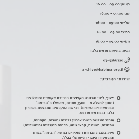
ראשון 09:00 - 16:00
שני 09:00 - 16:00
שלישי 09:00 - 16:00
רביעי 09:00 - 16:00
חמישי 09:00 - 16:00
הגעה בתיאום מראש בלבד
03-5266720
archive@habima.org.il
שירותי הארכיון:
ייעוץ, ליווי והכוונה מקצועית בבחירת טקסטים ומונולוגים
(מתוך למעלה מ – 3500 מחזות, שהועלו ב"הבימה"
ובתיאטרונים השונים). רכישת הטקסטים מתבצעת בארכיון
בלבד ובפורמט מודפס.
איתור והנגשת חומרי ארכיון נדירים
(
ספרים, טקסטים,
מסמכים, תמונות, קבצי שמע, סרטים תיעודיים והיסטוריים)
סיוע בהכנת עבודות ותחקירים בנושא "הבימה" בפרט
והתיאטרון העברי והישראלי בכלל
.