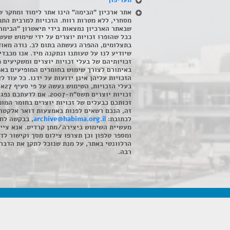
תעריפון
אתר ארכיון "הבימה" הינו אתר לימוד ומחקר ש
מסחרי, ללא מטרות רווח. הזכויות למרבית התמ
שבאתר הארכיון נמצאות בידי תיאטרון "הבימה
ככל שהופרו זכויות יוצרים על ידי שימוש שעשי
בתצלומים, ההפרה נעשתה בתום לב. נודה מאוד
שיודיע לנו על טעותנו ונתקנה מיד. אנו מכבדי
זכויותיהם של בעלי זכויות יוצרים ומשקיעים 
באיתורם לצורך שימוש בחומרים המופיעים בא
הזכויות עליהן אינן ידועות על ידנו. כל עוד ל
בעלי הזכויו
זכויות יוצרים תשס"ח-2007. אם לדעתכם 
זכותכם כבעלים של זכויות יוצרים בחומר המופ
זה, הנכם רשאים לפנות באמצעות דואר אלקטרו
לכתובת:
archive@habima.org.il
, בבקשה לח
מעשיית השימוש ביצירה/מתן קרדיט. אנא ציינ
ומספר טלפון וכן תצרפו צילום מסך וקישור לד
הרלוונטי באתר, על מנת שנוכל לתקן את הדבר.
רבה.