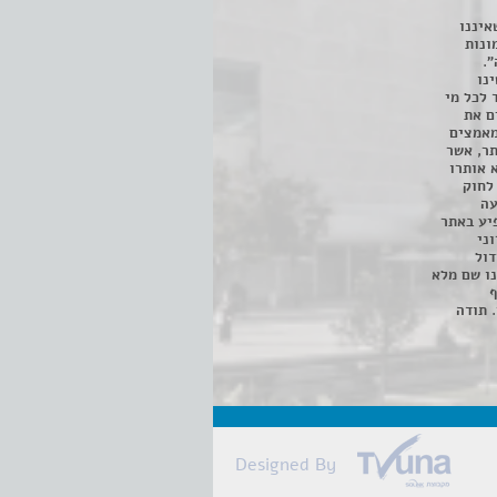
איננו
ונות
".
נו
 לכל מי
ם את
מאמצים
תר, אשר
א אותרו
ת, השימוש נעשה על פי סעיף 27א לחוק
נפגעה
יע באתר
ני
דול
ו שם מלא
ף
 תודה
Designed By