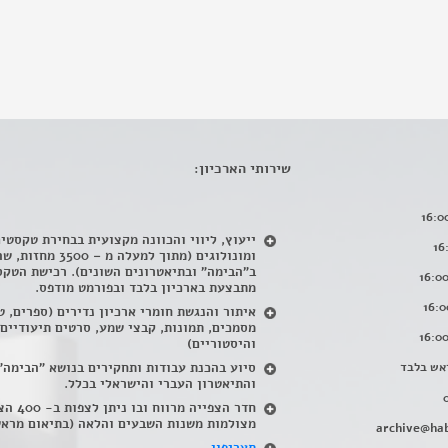
שירותי הארכיון:
ייעוץ, ליווי והכוונה מקצועית בבחירת טקסטי
ומונולוגים (מתוך למעלה מ – 500
ב"הבימה" ובתיאטרונים השונים). רכישת הטקס
מתבצעת בארכיון בלבד ובפורמט מודפס.
איתור והנגשת חומרי ארכיון נדירים
(
ספרים, ט
מסמכים, תמונות, קבצי שמע, סרטים תיעודיים
והיסטוריים)
אש בלבד
סיוע בהכנת עבודות ותחקירים בנושא "הבימה"
והתיאטרון העברי והישראלי בכלל
.
חדר הצפייה מרווח ובו
מצולמות משנות השבעים והלאה (בתיאום מראש
archive@hab