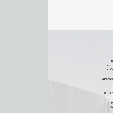
ם
3 מחזות, שהועלו
טים
קסטים,
 בפרט
 ניתן לצפות ב- 400 הצגות
!)