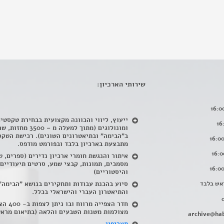
שירותי הארכיון:
ייעוץ, ליווי והכוונה מקצועית בבחירת טקסטי
ומונולוגים (מתוך למעלה מ – 500
ב"הבימה" ובתיאטרונים השונים). רכישת הטקס
מתבצעת בארכיון בלבד ובפורמט מודפס.
איתור והנגשת חומרי ארכיון נדירים
(
ספרים, ט
מסמכים, תמונות, קבצי שמע, סרטים תיעודיים
והיסטוריים)
אש בלבד
סיוע בהכנת עבודות ותחקירים בנושא "הבימה"
והתיאטרון העברי והישראלי בכלל
.
חדר הצפייה מרווח ובו
מצולמות משנות השבעים והלאה (בתיאום מראש
archive@hab