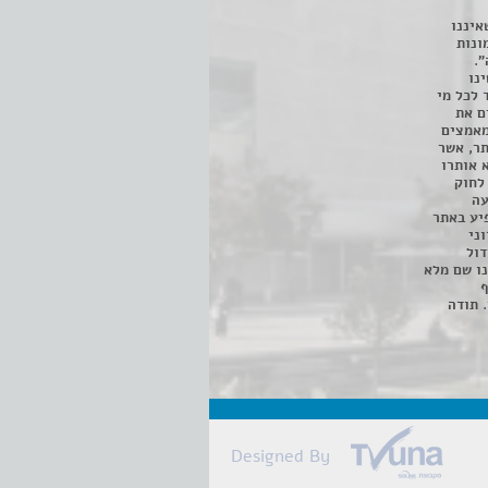
איננו
ונות
".
נו
 לכל מי
ם את
מאמצים
תר, אשר
א אותרו
ת, השימוש נעשה על פי סעיף 27א לחוק
נפגעה
יע באתר
ני
דול
ו שם מלא
ף
 תודה
Designed By