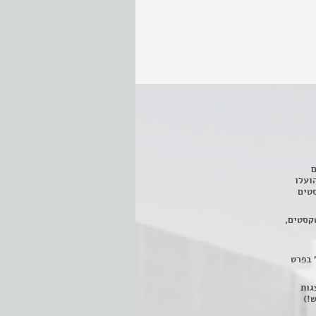
ם
3 מחזות, שהועלו
טים
קסטים,
 בפרט
 ניתן לצפות ב- 400 הצגות
!)