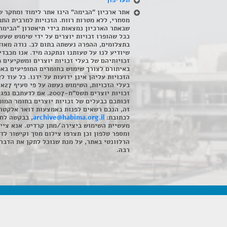
תעריפון
אתר ארכיון "הבימה" הינו אתר לימוד ומחקר ש
מסחרי, ללא מטרות רווח. הזכויות למרבית התמ
שבאתר הארכיון נמצאות בידי תיאטרון "הבימה
ככל שהופרו זכויות יוצרים על ידי שימוש שעשי
בתצלומים, ההפרה נעשתה בתום לב. נודה מאוד
שיודיע לנו על טעותנו ונתקנה מיד. אנו מכבדי
זכויותיהם של בעלי זכויות יוצרים ומשקיעים 
באיתורם לצורך שימוש בחומרים המופיעים בא
הזכויות עליהן אינן ידועות על ידנו. כל עוד ל
בעלי הזכויו
זכויות יוצרים תשס"ח-2007. אם לדעתכם 
זכותכם כבעלים של זכויות יוצרים בחומר המופ
זה, הנכם רשאים לפנות באמצעות דואר אלקטרו
לכתובת:
archive@habima.org.il
, בבקשה לח
מעשיית השימוש ביצירה/מתן קרדיט. אנא ציינ
ומספר טלפון וכן תצרפו צילום מסך וקישור לד
הרלוונטי באתר, על מנת שנוכל לתקן את הדבר.
רבה.