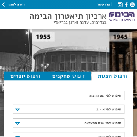
חזרה לאתר
צרו קשר
ארכיון
תיאטרון הבימה
בנדיבות: עדנה וארנן גבריאלי
חיפוש
הצגות
חיפוש
שחקנים
חיפוש
יוצרים
חיפוש לפי שם ההצגה
חיפוש לפי א - ב
חיפוש לפי א - ב
חיפוש לפי שנת ההעלאה
חיפוש לפי שנת ההעלאה
חיפוש לפי סוגה
חיפוש לפי סוגה