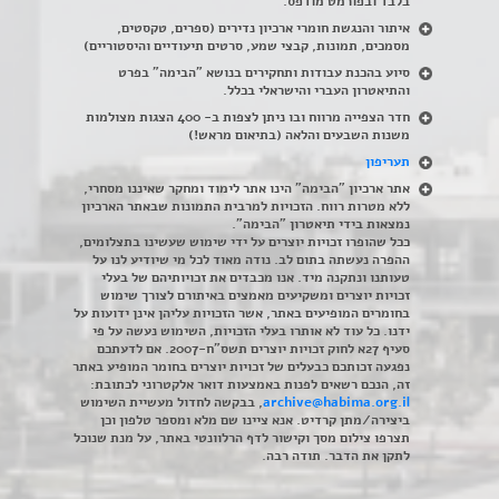
בלבד ובפורמט מודפס.
איתור והנגשת חומרי ארכיון נדירים
(
ספרים, טקסטים,
מסמכים, תמונות, קבצי שמע, סרטים תיעודיים והיסטוריים)
סיוע בהכנת עבודות ותחקירים בנושא "הבימה" בפרט
והתיאטרון העברי והישראלי בכלל
.
חדר הצפייה מרווח ובו ניתן לצפות ב- 400 הצגות מצולמות
משנות השבעים והלאה (בתיאום מראש!)
תעריפון
אתר ארכיון "הבימה" הינו אתר לימוד ומחקר שאיננו מסחרי,
ללא מטרות רווח. הזכויות למרבית התמונות שבאתר הארכיון
נמצאות בידי תיאטרון "הבימה".
ככל שהופרו זכויות יוצרים על ידי שימוש שעשינו בתצלומים,
ההפרה נעשתה בתום לב. נודה מאוד לכל מי שיודיע לנו על
טעותנו ונתקנה מיד. אנו מכבדים את זכויותיהם של בעלי
זכויות יוצרים ומשקיעים מאמצים באיתורם לצורך שימוש
בחומרים המופיעים באתר, אשר הזכויות עליהן אינן ידועות על
ידנו. כל עוד לא אותרו בעלי הזכויות, השימוש נעשה על פי
סעיף 27א לחוק זכויות יוצרים תשס"ח-2007. אם לדעתכם
נפגעה זכותכם כבעלים של זכויות יוצרים בחומר המופיע באתר
זה, הנכם רשאים לפנות באמצעות דואר אלקטרוני לכתובת:
archive@habima.org.il
, בבקשה לחדול מעשיית השימוש
ביצירה/מתן קרדיט. אנא ציינו שם מלא ומספר טלפון וכן
תצרפו צילום מסך וקישור לדף הרלוונטי באתר, על מנת שנוכל
לתקן את הדבר. תודה רבה.