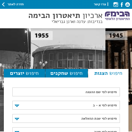
חזרה לאתר
צרו קשר
ארכיון
תיאטרון הבימה
בנדיבות: עדנה וארנן גבריאלי
חיפוש
הצגות
חיפוש
שחקנים
חיפוש
יוצרים
חיפוש לפי שם ההצגה
חיפוש לפי א - ב
חיפוש לפי א - ב
חיפוש לפי שנת ההעלאה
חיפוש לפי שנת ההעלאה
חיפוש לפי סוגה
חיפוש לפי סוגה