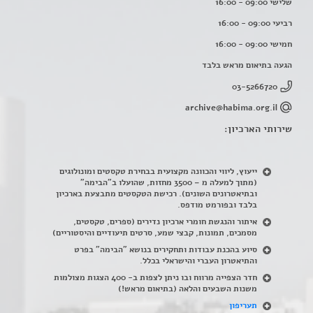
שלישי 09:00 - 16:00
רביעי 09:00 - 16:00
חמישי 09:00 - 16:00
הגעה בתיאום מראש בלבד
03-5266720
archive@habima.org.il
שירותי הארכיון:
ייעוץ, ליווי והכוונה מקצועית בבחירת טקסטים ומונולוגים
(מתוך למעלה מ – 3500 מחזות, שהועלו ב"הבימה"
ובתיאטרונים השונים). רכישת הטקסטים מתבצעת בארכיון
בלבד ובפורמט מודפס.
איתור והנגשת חומרי ארכיון נדירים
(
ספרים, טקסטים,
מסמכים, תמונות, קבצי שמע, סרטים תיעודיים והיסטוריים)
סיוע בהכנת עבודות ותחקירים בנושא "הבימה" בפרט
והתיאטרון העברי והישראלי בכלל
.
חדר הצפייה מרווח ובו ניתן לצפות ב- 400 הצגות מצולמות
משנות השבעים והלאה (בתיאום מראש!)
תעריפון