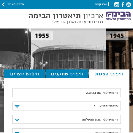
חזרה לאתר
צרו קשר
ארכיון
תיאטרון הבימה
בנדיבות: עדנה וארנן גבריאלי
חיפוש
הצגות
חיפוש
שחקנים
חיפוש
יוצרים
חיפוש לפי שם ההצגה
חיפוש לפי א - ב
חיפוש לפי א - ב
חיפוש לפי שנת ההעלאה
חיפוש לפי שנת ההעלאה
חיפוש לפי סוגה
חיפוש לפי סוגה