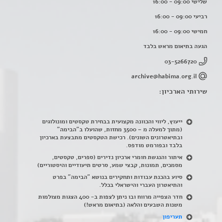
שלישי 09:00 - 16:00
רביעי 09:00 - 16:00
חמישי 09:00 - 16:00
הגעה בתיאום מראש בלבד
03-5266720
archive@habima.org.il
שירותי הארכיון:
ייעוץ, ליווי והכוונה מקצועית בבחירת טקסטים ומונולוגים
(מתוך למעלה מ – 3500 מחזות, שהועלו ב"הבימה"
ובתיאטרונים השונים). רכישת הטקסטים מתבצעת בארכיון
בלבד ובפורמט מודפס.
איתור והנגשת חומרי ארכיון נדירים
(
ספרים, טקסטים,
מסמכים, תמונות, קבצי שמע, סרטים תיעודיים והיסטוריים)
סיוע בהכנת עבודות ותחקירים בנושא "הבימה" בפרט
והתיאטרון העברי והישראלי בכלל
.
חדר הצפייה מרווח ובו ניתן לצפות ב- 400 הצגות מצולמות
משנות השבעים והלאה (בתיאום מראש!)
תעריפון