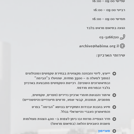
שלישי 09:00 - 16:00
רביעי 09:00 - 16:00
חמישי 09:00 - 16:00
הגעה בתיאום מראש בלבד
03-5266720
archive@habima.org.il
שירותי הארכיון:
ייעוץ, ליווי והכוונה מקצועית בבחירת טקסטים ומונולוגים
(מתוך למעלה מ – 3500 מחזות, שהועלו ב"הבימה"
ובתיאטרונים השונים). רכישת הטקסטים מתבצעת בארכיון
בלבד ובפורמט מודפס.
איתור והנגשת חומרי ארכיון נדירים
(
ספרים, טקסטים,
מסמכים, תמונות, קבצי שמע, סרטים תיעודיים והיסטוריים)
סיוע בהכנת עבודות ותחקירים בנושא "הבימה" בפרט
והתיאטרון העברי והישראלי בכלל
.
חדר הצפייה מרווח ובו ניתן לצפות ב- 400 הצגות מצולמות
משנות השבעים והלאה (בתיאום מראש!)
תעריפון