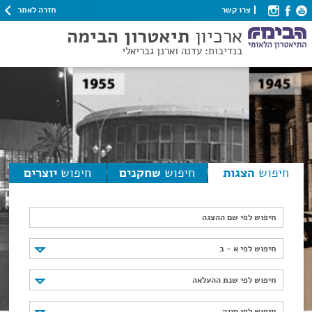
חזרה לאתר
צרו קשר
ארכיון
תיאטרון הבימה
בנדיבות: עדנה וארנן גבריאלי
חיפוש
הצגות
חיפוש
שחקנים
חיפוש
יוצרים
חיפוש לפי שם ההצגה
חיפוש לפי א - ב
חיפוש לפי א - ב
חיפוש לפי שנת ההעלאה
חיפוש לפי שנת ההעלאה
חיפוש לפי סוגה
חיפוש לפי סוגה