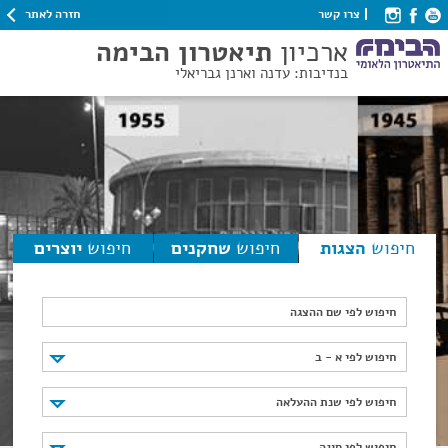
חזרה לאתר
צרו קשר
ארכיון
תיאטרון הבימה
בנדיבות: עדנה וארנן גבריאלי
חיפוש
הצגות
חיפוש
שחקנים
חיפוש
יוצרים
חיפוש לפי שם ההצגה
חיפוש לפי א - ב
חיפוש לפי א - ב
חיפוש לפי שנת ההעלאה
חיפוש לפי שנת ההעלאה
חיפוש לפי סוגה
חיפוש לפי סוגה