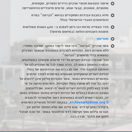
איתור והנגשת חומרי ארכיון נדירים
(
ספרים, טקסטים,
מסמכים, תמונות, קבצי שמע, סרטים תיעודיים והיסטוריים)
סיוע בהכנת עבודות ותחקירים בנושא "הבימה" בפרט
והתיאטרון העברי והישראלי בכלל
.
חדר הצפייה מרווח ובו ניתן לצפות ב- 400 הצגות מצולמות
משנות השבעים והלאה (בתיאום מראש!)
תעריפון
אתר ארכיון "הבימה" הינו אתר לימוד ומחקר שאיננו מסחרי,
ללא מטרות רווח. הזכויות למרבית התמונות שבאתר הארכיון
נמצאות בידי תיאטרון "הבימה".
ככל שהופרו זכויות יוצרים על ידי שימוש שעשינו בתצלומים,
ההפרה נעשתה בתום לב. נודה מאוד לכל מי שיודיע לנו על
טעותנו ונתקנה מיד. אנו מכבדים את זכויותיהם של בעלי
זכויות יוצרים ומשקיעים מאמצים באיתורם לצורך שימוש
בחומרים המופיעים באתר, אשר הזכויות עליהן אינן ידועות על
ידנו. כל עוד לא אותרו בעלי הזכויות, השימוש נעשה על פי
סעיף 27א לחוק זכויות יוצרים תשס"ח-2007. אם לדעתכם
נפגעה זכותכם כבעלים של זכויות יוצרים בחומר המופיע באתר
זה, הנכם רשאים לפנות באמצעות דואר אלקטרוני לכתובת:
archive@habima.org.il
, בבקשה לחדול מעשיית השימוש
ביצירה/מתן קרדיט. אנא ציינו שם מלא ומספר טלפון וכן
תצרפו צילום מסך וקישור לדף הרלוונטי באתר, על מנת שנוכל
לתקן את הדבר. תודה רבה.