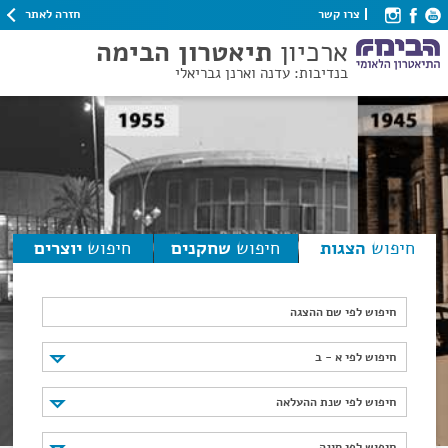
חזרה לאתר
צרו קשר
ארכיון
תיאטרון הבימה
בנדיבות: עדנה וארנן גבריאלי
חיפוש
הצגות
חיפוש
שחקנים
חיפוש
יוצרים
חיפוש לפי שם ההצגה
חיפוש לפי א - ב
חיפוש לפי א - ב
חיפוש לפי שנת ההעלאה
חיפוש לפי שנת ההעלאה
חיפוש לפי סוגה
חיפוש לפי סוגה