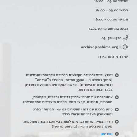
שלישי 09:00 - 16:00
רביעי 09:00 - 16:00
חמישי 09:00 - 16:00
הגעה בתיאום מראש בלבד
03-5266720
archive@habima.org.il
שירותי הארכיון:
ייעוץ, ליווי והכוונה מקצועית בבחירת טקסטים ומונולוגים
(מתוך למעלה מ – 3500 מחזות, שהועלו ב"הבימה"
ובתיאטרונים השונים). רכישת הטקסטים מתבצעת בארכיון
בלבד ובפורמט מודפס.
איתור והנגשת חומרי ארכיון נדירים
(
ספרים, טקסטים,
מסמכים, תמונות, קבצי שמע, סרטים תיעודיים והיסטוריים)
סיוע בהכנת עבודות ותחקירים בנושא "הבימה" בפרט
והתיאטרון העברי והישראלי בכלל
.
חדר הצפייה מרווח ובו ניתן לצפות ב- 400 הצגות מצולמות
משנות השבעים והלאה (בתיאום מראש!)
תעריפון