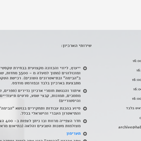
שירותי הארכיון:
ייעוץ, ליווי והכוונה מקצועית בבחירת טקסטי
ומונולוגים (מתוך למעלה מ – 500
ב"הבימה" ובתיאטרונים השונים). רכישת הטקס
מתבצעת בארכיון בלבד ובפורמט מודפס.
איתור והנגשת חומרי ארכיון נדירים
(
ספרים, ט
מסמכים, תמונות, קבצי שמע, סרטים תיעודיים
והיסטוריים)
אש בלבד
סיוע בהכנת עבודות ותחקירים בנושא "הבימה"
והתיאטרון העברי והישראלי בכלל
.
חדר הצפייה מרווח ובו
מצולמות משנות השבעים והלאה (בתיאום מראש
archive@hab
תעריפון