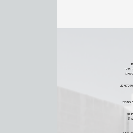
ם
3 מחזות, שהועלו
טים
קסטים,
 בפרט
 ניתן לצפות ב- 400 הצגות
!)