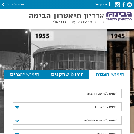
חזרה לאתר
צרו קשר
ארכיון
תיאטרון הבימה
בנדיבות: עדנה וארנן גבריאלי
חיפוש
הצגות
חיפוש
שחקנים
חיפוש
יוצרים
חיפוש לפי שם ההצגה
חיפוש לפי א - ב
חיפוש לפי א - ב
חיפוש לפי שנת ההעלאה
חיפוש לפי שנת ההעלאה
חיפוש לפי סוגה
חיפוש לפי סוגה