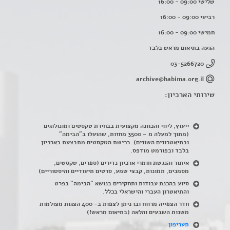
שלישי 09:00 - 16:00
רביעי 09:00 - 16:00
חמישי 09:00 - 16:00
הגעה בתיאום מראש בלבד
03-5266720
archive@habima.org.il
שירותי הארכיון:
ייעוץ, ליווי והכוונה מקצועית בבחירת טקסטים ומונולוגים
(מתוך למעלה מ – 3500 מחזות, שהועלו ב"הבימה"
ובתיאטרונים השונים). רכישת הטקסטים מתבצעת בארכיון
בלבד ובפורמט מודפס.
איתור והנגשת חומרי ארכיון נדירים
(
ספרים, טקסטים,
מסמכים, תמונות, קבצי שמע, סרטים תיעודיים והיסטוריים)
סיוע בהכנת עבודות ותחקירים בנושא "הבימה" בפרט
והתיאטרון העברי והישראלי בכלל
.
חדר הצפייה מרווח ובו ניתן לצפות ב- 400 הצגות מצולמות
משנות השבעים והלאה (בתיאום מראש!)
תעריפון