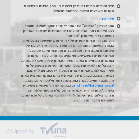
חדר הצפייה מרווח ובו ניתן לצפות ב- 400 הצגות מצולמות
משנות השבעים והלאה (בתיאום מראש!)
תעריפון
אתר ארכיון "הבימה" הינו אתר לימוד ומחקר שאיננו מסחרי,
ללא מטרות רווח. הזכויות למרבית התמונות שבאתר הארכיון
נמצאות בידי תיאטרון "הבימה".
ככל שהופרו זכויות יוצרים על ידי שימוש שעשינו בתצלומים,
ההפרה נעשתה בתום לב. נודה מאוד לכל מי שיודיע לנו על
טעותנו ונתקנה מיד. אנו מכבדים את זכויותיהם של בעלי
זכויות יוצרים ומשקיעים מאמצים באיתורם לצורך שימוש
בחומרים המופיעים באתר, אשר הזכויות עליהן אינן ידועות על
ידנו. כל עוד לא אותרו בעלי הזכויות, השימוש נעשה על פי
סעיף 27א לחוק זכויות יוצרים תשס"ח-2007. אם לדעתכם
נפגעה זכותכם כבעלים של זכויות יוצרים בחומר המופיע באתר
זה, הנכם רשאים לפנות באמצעות דואר אלקטרוני לכתובת:
archive@habima.org.il
, בבקשה לחדול מעשיית השימוש
ביצירה/מתן קרדיט. אנא ציינו שם מלא ומספר טלפון וכן
תצרפו צילום מסך וקישור לדף הרלוונטי באתר, על מנת שנוכל
לתקן את הדבר. תודה רבה.
Designed By