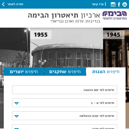
חזרה לאתר
צרו קשר
ארכיון
תיאטרון הבימה
בנדיבות: עדנה וארנן גבריאלי
חיפוש
הצגות
חיפוש
שחקנים
חיפוש
יוצרים
חיפוש לפי שם ההצגה
חיפוש לפי א - ב
חיפוש לפי א - ב
חיפוש לפי שנת ההעלאה
חיפוש לפי שנת ההעלאה
חיפוש לפי סוגה
חיפוש לפי סוגה