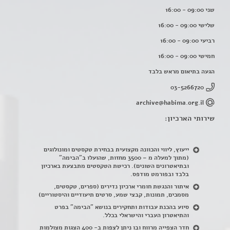
שני 09:00 - 16:00
שלישי 09:00 - 16:00
רביעי 09:00 - 16:00
חמישי 09:00 - 16:00
הגעה בתיאום מראש בלבד
03-5266720
archive@habima.org.il
שירותי הארכיון:
ייעוץ, ליווי והכוונה מקצועית בבחירת טקסטים ומונולוגים
(מתוך למעלה מ – 3500 מחזות, שהועלו ב"הבימה"
ובתיאטרונים השונים). רכישת הטקסטים מתבצעת בארכיון
בלבד ובפורמט מודפס.
איתור והנגשת חומרי ארכיון נדירים
(
ספרים, טקסטים,
מסמכים, תמונות, קבצי שמע, סרטים תיעודיים והיסטוריים)
סיוע בהכנת עבודות ותחקירים בנושא "הבימה" בפרט
והתיאטרון העברי והישראלי בכלל
.
חדר הצפייה מרווח ובו ניתן לצפות ב- 400 הצגות מצולמות