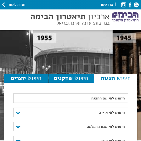
חזרה לאתר
צרו קשר
ארכיון
תיאטרון הבימה
בנדיבות: עדנה וארנן גבריאלי
חיפוש
הצגות
חיפוש
שחקנים
חיפוש
יוצרים
חיפוש לפי שם ההצגה
חיפוש לפי א - ב
חיפוש לפי א - ב
חיפוש לפי שנת ההעלאה
חיפוש לפי שנת ההעלאה
חיפוש לפי סוגה
חיפוש לפי סוגה