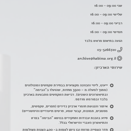
שני 09:00 - 16:00
שלישי 09:00 - 16:00
רביעי 09:00 - 16:00
חמישי 09:00 - 16:00
הגעה בתיאום מראש בלבד
03-5266720
archive@habima.org.il
שירותי הארכיון:
ייעוץ, ליווי והכוונה מקצועית בבחירת טקסטים ומונולוגים
(מתוך למעלה מ – 3500 מחזות, שהועלו ב"הבימה"
ובתיאטרונים השונים). רכישת הטקסטים מתבצעת בארכיון
בלבד ובפורמט מודפס.
איתור והנגשת חומרי ארכיון נדירים
(
ספרים, טקסטים,
מסמכים, תמונות, קבצי שמע, סרטים תיעודיים והיסטוריים)
סיוע בהכנת עבודות ותחקירים בנושא "הבימה" בפרט
והתיאטרון העברי והישראלי בכלל
.
חדר הצפייה מרווח ובו ניתן לצפות ב- 400 הצגות מצולמות