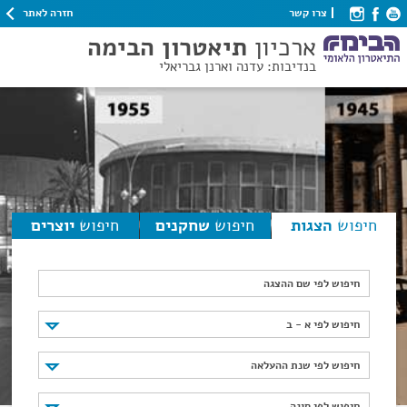
חזרה לאתר
צרו קשר
ארכיון
תיאטרון הבימה
בנדיבות: עדנה וארנן גבריאלי
חיפוש
הצגות
חיפוש
שחקנים
חיפוש
יוצרים
חיפוש לפי שם ההצגה
חיפוש לפי א - ב
חיפוש לפי א - ב
חיפוש לפי שנת ההעלאה
חיפוש לפי שנת ההעלאה
חיפוש לפי סוגה
חיפוש לפי סוגה