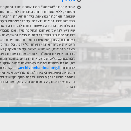
תעריפון
אתר ארכיון "הבימה" הינו אתר לימוד ומחקר ש
מסחרי, ללא מטרות רווח. הזכויות למרבית התמ
שבאתר הארכיון נמצאות בידי תיאטרון "הבימה
ככל שהופרו זכויות יוצרים על ידי שימוש שעשי
בתצלומים, ההפרה נעשתה בתום לב. נודה מאוד
שיודיע לנו על טעותנו ונתקנה מיד. אנו מכבדי
זכויותיהם של בעלי זכויות יוצרים ומשקיעים 
באיתורם לצורך שימוש בחומרים המופיעים בא
הזכויות עליהן אינן ידועות על ידנו. כל עוד ל
בעלי הזכויו
זכויות יוצרים תשס"ח-2007. אם לדעתכם 
זכותכם כבעלים של זכויות יוצרים בחומר המופ
זה, הנכם רשאים לפנות באמצעות דואר אלקטרו
לכתובת:
archive@habima.org.il
, בבקשה לח
מעשיית השימוש ביצירה/מתן קרדיט. אנא ציינ
ומספר טלפון וכן תצרפו צילום מסך וקישור לד
הרלוונטי באתר, על מנת שנוכל לתקן את הדבר.
רבה.