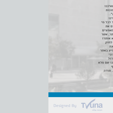
איננו
ונות
".
נו
 לכל מי
ם את
מאמצים
תר, אשר
א אותרו
ת, השימוש נעשה על פי סעיף 27א לחוק
נפגעה
יע באתר
ני
דול
ו שם מלא
ף
 תודה
Designed By