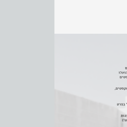
ם
3 מחזות, שהועלו
טים
קסטים,
 בפרט
 ניתן לצפות ב- 400 הצגות
!)