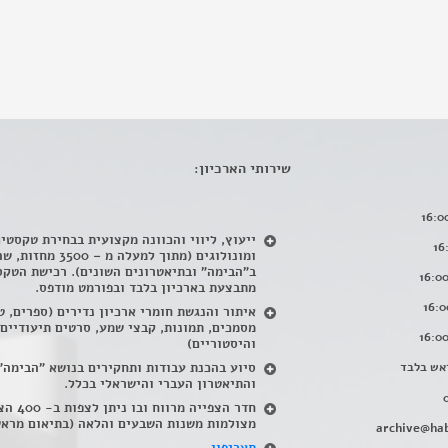
שירותי הארכיון:
ייעוץ, ליווי והכוונה מקצועית בבחירת טקסטי
ומונולוגים (מתוך למעלה מ – 500
ב"הבימה" ובתיאטרונים השונים). רכישת הטקס
מתבצעת בארכיון בלבד ובפורמט מודפס.
איתור והנגשת חומרי ארכיון נדירים
(
ספרים, ט
מסמכים, תמונות, קבצי שמע, סרטים תיעודיים
והיסטוריים)
אש בלבד
סיוע בהכנת עבודות ותחקירים בנושא "הבימה"
והתיאטרון העברי והישראלי בכלל
.
חדר הצפייה מרווח ובו
מצולמות משנות השבעים והלאה (בתיאום מראש
archive@hab