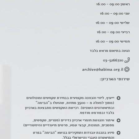
ראשון 09:00 - 16:00
שני 09:00 - 16:00
שלישי 09:00 - 16:00
רביעי 09:00 - 16:00
חמישי 09:00 - 16:00
הגעה בתיאום מראש בלבד
03-5266720
archive@habima.org.il
שירותי הארכיון:
ייעוץ, ליווי והכוונה מקצועית בבחירת טקסטים ומונולוגים
(מתוך למעלה מ – 3500 מחזות, שהועלו ב"הבימה"
ובתיאטרונים השונים). רכישת הטקסטים מתבצעת בארכיון
בלבד ובפורמט מודפס.
איתור והנגשת חומרי ארכיון נדירים
(
ספרים, טקסטים,
מסמכים, תמונות, קבצי שמע, סרטים תיעודיים והיסטוריים)
סיוע בהכנת עבודות ותחקירים בנושא "הבימה" בפרט
והתיאטרון העברי והישראלי בכלל
.