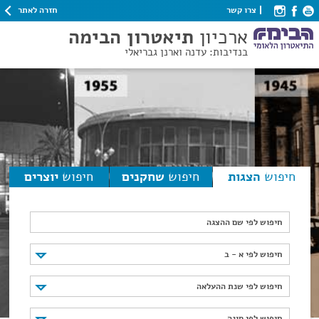
חזרה לאתר
צרו קשר
ארכיון
תיאטרון הבימה
בנדיבות: עדנה וארנן גבריאלי
חיפוש
הצגות
חיפוש
שחקנים
חיפוש
יוצרים
חיפוש לפי שם ההצגה
חיפוש לפי א - ב
חיפוש לפי א - ב
חיפוש לפי שנת ההעלאה
חיפוש לפי שנת ההעלאה
חיפוש לפי סוגה
חיפוש לפי סוגה