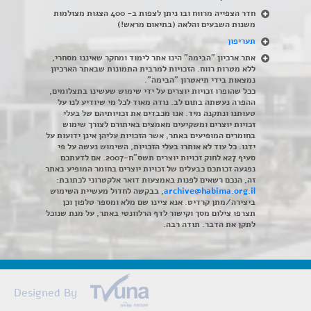
חדר הצפייה מרווח ובו ניתן לצפות ב- 400 הצגות מצולמות
משנות השבעים והלאה (בתיאום מראש!)
תעריפון
אתר ארכיון "הבימה" הינו אתר לימוד ומחקר שאיננו מסחרי,
ללא מטרות רווח. הזכויות למרבית התמונות שבאתר הארכיון
נמצאות בידי תיאטרון "הבימה".
ככל שהופרו זכויות יוצרים על ידי שימוש שעשינו בתצלומים,
ההפרה נעשתה בתום לב. נודה מאוד לכל מי שיודיע לנו על
טעותנו ונתקנה מיד. אנו מכבדים את זכויותיהם של בעלי
זכויות יוצרים ומשקיעים מאמצים באיתורם לצורך שימוש
בחומרים המופיעים באתר, אשר הזכויות עליהן אינן ידועות על
ידנו. כל עוד לא אותרו בעלי הזכויות, השימוש נעשה על פי
סעיף 27א לחוק זכויות יוצרים תשס"ח-2007. אם לדעתכם
נפגעה זכותכם כבעלים של זכויות יוצרים בחומר המופיע באתר
זה, הנכם רשאים לפנות באמצעות דואר אלקטרוני לכתובת:
archive@habima.org.il
, בבקשה לחדול מעשיית השימוש
ביצירה/מתן קרדיט. אנא ציינו שם מלא ומספר טלפון וכן
תצרפו צילום מסך וקישור לדף הרלוונטי באתר, על מנת שנוכל
לתקן את הדבר. תודה רבה.
Designed By