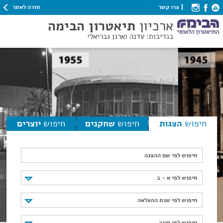
חזרה לאתר
צרו קשר
ארכיון
תיאטרון הבימה
בנדיבות: עדנה וארנן גבריאלי
חיפוש
הצגות
חיפוש
שחקנים
חיפוש
יוצרים
חיפוש לפי שם ההצגה
חיפוש לפי א - ב
חיפוש לפי א - ב
חיפוש לפי שנת ההעלאה
חיפוש לפי שנת ההעלאה
חיפוש לפי סוגה
חיפוש לפי סוגה