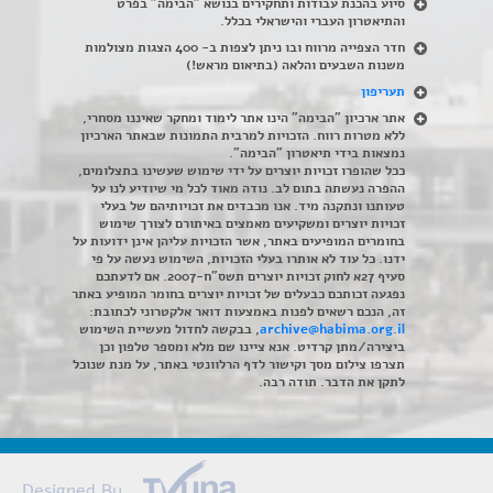
סיוע בהכנת עבודות ותחקירים בנושא "הבימה" בפרט
והתיאטרון העברי והישראלי בכלל
.
חדר הצפייה מרווח ובו ניתן לצפות ב- 400 הצגות מצולמות
משנות השבעים והלאה (בתיאום מראש!)
תעריפון
אתר ארכיון "הבימה" הינו אתר לימוד ומחקר שאיננו מסחרי,
ללא מטרות רווח. הזכויות למרבית התמונות שבאתר הארכיון
נמצאות בידי תיאטרון "הבימה".
ככל שהופרו זכויות יוצרים על ידי שימוש שעשינו בתצלומים,
ההפרה נעשתה בתום לב. נודה מאוד לכל מי שיודיע לנו על
טעותנו ונתקנה מיד. אנו מכבדים את זכויותיהם של בעלי
זכויות יוצרים ומשקיעים מאמצים באיתורם לצורך שימוש
בחומרים המופיעים באתר, אשר הזכויות עליהן אינן ידועות על
ידנו. כל עוד לא אותרו בעלי הזכויות, השימוש נעשה על פי
סעיף 27א לחוק זכויות יוצרים תשס"ח-2007. אם לדעתכם
נפגעה זכותכם כבעלים של זכויות יוצרים בחומר המופיע באתר
זה, הנכם רשאים לפנות באמצעות דואר אלקטרוני לכתובת:
archive@habima.org.il
, בבקשה לחדול מעשיית השימוש
ביצירה/מתן קרדיט. אנא ציינו שם מלא ומספר טלפון וכן
תצרפו צילום מסך וקישור לדף הרלוונטי באתר, על מנת שנוכל
לתקן את הדבר. תודה רבה.
Designed By