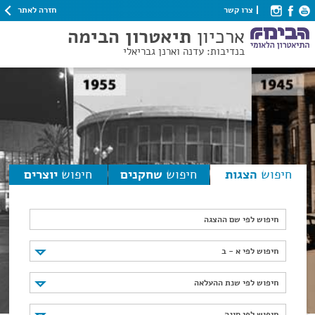
חזרה לאתר
צרו קשר
ארכיון
תיאטרון הבימה
בנדיבות: עדנה וארנן גבריאלי
חיפוש
הצגות
חיפוש
שחקנים
חיפוש
יוצרים
חיפוש לפי שם ההצגה
חיפוש לפי א - ב
חיפוש לפי א - ב
חיפוש לפי שנת ההעלאה
חיפוש לפי שנת ההעלאה
חיפוש לפי סוגה
חיפוש לפי סוגה