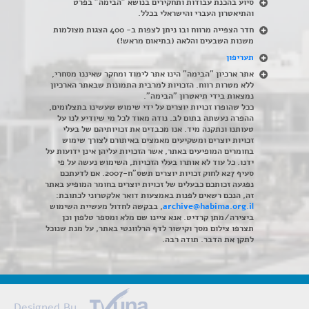
סיוע בהכנת עבודות ותחקירים בנושא "הבימה" בפרט
והתיאטרון העברי והישראלי בכלל
.
חדר הצפייה מרווח ובו ניתן לצפות ב- 400 הצגות מצולמות
משנות השבעים והלאה (בתיאום מראש!)
תעריפון
אתר ארכיון "הבימה" הינו אתר לימוד ומחקר שאיננו מסחרי,
ללא מטרות רווח. הזכויות למרבית התמונות שבאתר הארכיון
נמצאות בידי תיאטרון "הבימה".
ככל שהופרו זכויות יוצרים על ידי שימוש שעשינו בתצלומים,
ההפרה נעשתה בתום לב. נודה מאוד לכל מי שיודיע לנו על
טעותנו ונתקנה מיד. אנו מכבדים את זכויותיהם של בעלי
זכויות יוצרים ומשקיעים מאמצים באיתורם לצורך שימוש
בחומרים המופיעים באתר, אשר הזכויות עליהן אינן ידועות על
ידנו. כל עוד לא אותרו בעלי הזכויות, השימוש נעשה על פי
סעיף 27א לחוק זכויות יוצרים תשס"ח-2007. אם לדעתכם
נפגעה זכותכם כבעלים של זכויות יוצרים בחומר המופיע באתר
זה, הנכם רשאים לפנות באמצעות דואר אלקטרוני לכתובת:
archive@habima.org.il
, בבקשה לחדול מעשיית השימוש
ביצירה/מתן קרדיט. אנא ציינו שם מלא ומספר טלפון וכן
תצרפו צילום מסך וקישור לדף הרלוונטי באתר, על מנת שנוכל
לתקן את הדבר. תודה רבה.
Designed By