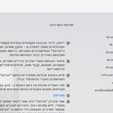
שירותי הארכיון:
ייעוץ, ליווי והכוונה מקצועית בבחירת טקסטי
ומונולוגים (מתוך למעלה מ – 500
ב"הבימה" ובתיאטרונים השונים). רכישת הטקס
מתבצעת בארכיון בלבד ובפורמט מודפס.
איתור והנגשת חומרי ארכיון נדירים
(
ספרים, ט
מסמכים, תמונות, קבצי שמע, סרטים תיעודיים
והיסטוריים)
אש בלבד
סיוע בהכנת עבודות ותחקירים בנושא "הבימה"
והתיאטרון העברי והישראלי בכלל
.
חדר הצפייה מרווח ובו
מצולמות משנות השבעים והלאה (בתיאום מראש
archive@hab
תעריפון
אתר ארכיון "הבימה" הינו אתר לימוד ומחקר ש
מסחרי, ללא מטרות רווח. הזכויות למרבית התמ
שבאתר הארכיון נמצאות בידי תיאטרון "הבימה