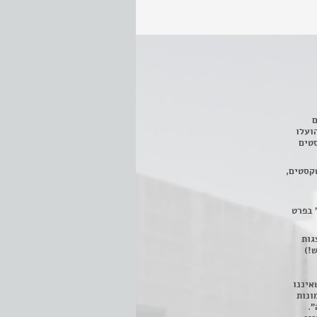
ם
3 מחזות, שהועלו
טים
קסטים,
 בפרט
 ניתן לצפות ב- 400 הצגות
!)
איננו
ונות
".