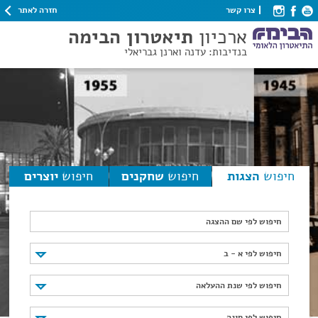
חזרה לאתר
צרו קשר
ארכיון
תיאטרון הבימה
בנדיבות: עדנה וארנן גבריאלי
חיפוש
הצגות
חיפוש
שחקנים
חיפוש
יוצרים
חיפוש לפי שם ההצגה
חיפוש לפי א - ב
חיפוש לפי א - ב
חיפוש לפי שנת ההעלאה
חיפוש לפי שנת ההעלאה
חיפוש לפי סוגה
חיפוש לפי סוגה