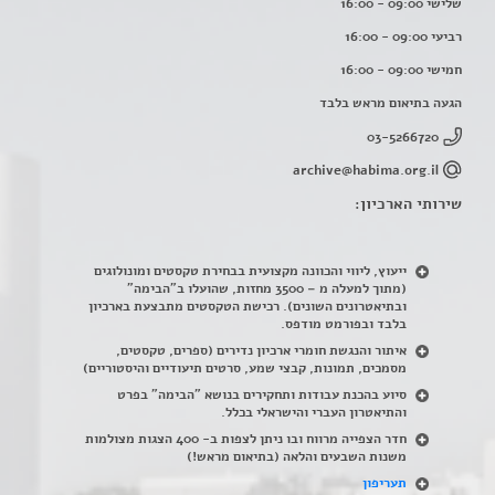
שלישי 09:00 - 16:00
רביעי 09:00 - 16:00
חמישי 09:00 - 16:00
הגעה בתיאום מראש בלבד
03-5266720
archive@habima.org.il
שירותי הארכיון:
ייעוץ, ליווי והכוונה מקצועית בבחירת טקסטים ומונולוגים
(מתוך למעלה מ – 3500 מחזות, שהועלו ב"הבימה"
ובתיאטרונים השונים). רכישת הטקסטים מתבצעת בארכיון
בלבד ובפורמט מודפס.
איתור והנגשת חומרי ארכיון נדירים
(
ספרים, טקסטים,
מסמכים, תמונות, קבצי שמע, סרטים תיעודיים והיסטוריים)
סיוע בהכנת עבודות ותחקירים בנושא "הבימה" בפרט
והתיאטרון העברי והישראלי בכלל
.
חדר הצפייה מרווח ובו ניתן לצפות ב- 400 הצגות מצולמות
משנות השבעים והלאה (בתיאום מראש!)
תעריפון