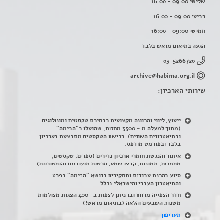
שלישי 09:00 - 16:00
רביעי 09:00 - 16:00
חמישי 09:00 - 16:00
הגעה בתיאום מראש בלבד
03-5266720
archive@habima.org.il
שירותי הארכיון:
ייעוץ, ליווי והכוונה מקצועית בבחירת טקסטים ומונולוגים
(מתוך למעלה מ – 3500 מחזות, שהועלו ב"הבימה"
ובתיאטרונים השונים). רכישת הטקסטים מתבצעת בארכיון
בלבד ובפורמט מודפס.
איתור והנגשת חומרי ארכיון נדירים
(
ספרים, טקסטים,
מסמכים, תמונות, קבצי שמע, סרטים תיעודיים והיסטוריים)
סיוע בהכנת עבודות ותחקירים בנושא "הבימה" בפרט
והתיאטרון העברי והישראלי בכלל
.
חדר הצפייה מרווח ובו ניתן לצפות ב- 400 הצגות מצולמות
משנות השבעים והלאה (בתיאום מראש!)
תעריפון