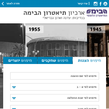
חזרה לאתר
צרו קשר
ארכיון
תיאטרון הבימה
בנדיבות: עדנה וארנן גבריאלי
חיפוש
הצגות
חיפוש
שחקנים
חיפוש
יוצרים
חיפוש לפי שם ההצגה
חיפוש לפי א - ב
חיפוש לפי א - ב
חיפוש לפי שנת ההעלאה
חיפוש לפי שנת ההעלאה
חיפוש לפי סוגה
חיפוש לפי סוגה