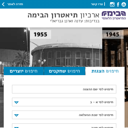
חזרה לאתר
צרו קשר
ארכיון
תיאטרון הבימה
בנדיבות: עדנה וארנן גבריאלי
חיפוש
הצגות
חיפוש
שחקנים
חיפוש
יוצרים
חיפוש לפי שם ההצגה
חיפוש לפי א - ב
חיפוש לפי א - ב
חיפוש לפי שנת ההעלאה
חיפוש לפי שנת ההעלאה
חיפוש לפי סוגה
חיפוש לפי סוגה