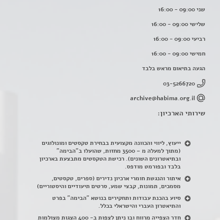
שני 09:00 - 16:00
שלישי 09:00 - 16:00
רביעי 09:00 - 16:00
חמישי 09:00 - 16:00
הגעה בתיאום מראש בלבד
03-5266720
archive@habima.org.il
שירותי הארכיון:
ייעוץ, ליווי והכוונה מקצועית בבחירת טקסטים ומונולוגים
(מתוך למעלה מ – 3500 מחזות, שהועלו ב"הבימה"
ובתיאטרונים השונים). רכישת הטקסטים מתבצעת בארכיון
בלבד ובפורמט מודפס.
איתור והנגשת חומרי ארכיון נדירים
(
ספרים, טקסטים,
מסמכים, תמונות, קבצי שמע, סרטים תיעודיים והיסטוריים)
סיוע בהכנת עבודות ותחקירים בנושא "הבימה" בפרט
והתיאטרון העברי והישראלי בכלל
.
חדר הצפייה מרווח ובו ניתן לצפות ב- 400 הצגות מצולמות