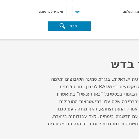
נת ההעלאה
חיפוש לפי סוגה
ת ההעלאה
חיפוש לפי סוגה
חפש
 בדש
ית ישראלית, בוגרת סמינר הקיבוצים ותלמה
ילין בהצטיינות ובהכשרה מקצועית ב-RADA לונדון. זוכת פרסים
 הבימוי בפסטיבל "כאן ועכשיו" בתיאטרון
והכתיבה שלה עלו בתיאטראות המובילים
מרי, החאן וצוותא, והיא מזוהה עם סגנון
ם חדשנות בימתית. לצד עבודותיה כיוצרת,
טורגית במסגרות שונות, וכיהנה כדרמטורגית