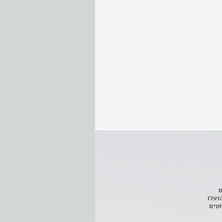
ם
3 מחזות, שהועלו
טים