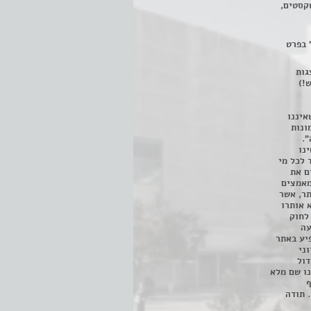
קסטים,
 בפרט
 ניתן לצפות ב- 400 הצגות
!)
איננו
ונות
".
נו
 לכל מי
ם את
מאמצים
תר, אשר
א אותרו
ת, השימוש נעשה על פי סעיף 27א לחוק
נפגעה
יע באתר
ני
דול
ו שם מלא
ף
 תודה