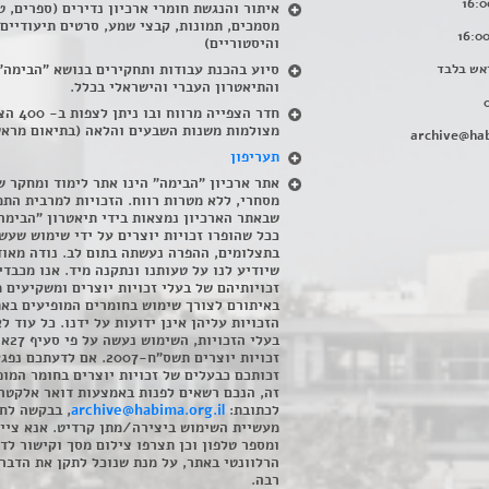
איתור והנגשת חומרי ארכיון נדירים
(
ספרים, ט
מסמכים, תמונות, קבצי שמע, סרטים תיעודיים
והיסטוריים)
אש בלבד
סיוע בהכנת עבודות ותחקירים בנושא "הבימה"
והתיאטרון העברי והישראלי בכלל
.
חדר הצפייה מרווח ובו
מצולמות משנות השבעים והלאה (בתיאום מראש
archive@hab
תעריפון
אתר ארכיון "הבימה" הינו אתר לימוד ומחקר ש
מסחרי, ללא מטרות רווח. הזכויות למרבית התמ
שבאתר הארכיון נמצאות בידי תיאטרון "הבימה
ככל שהופרו זכויות יוצרים על ידי שימוש שעשי
בתצלומים, ההפרה נעשתה בתום לב. נודה מאוד
שיודיע לנו על טעותנו ונתקנה מיד. אנו מכבדי
זכויותיהם של בעלי זכויות יוצרים ומשקיעים 
באיתורם לצורך שימוש בחומרים המופיעים בא
הזכויות עליהן אינן ידועות על ידנו. כל עוד ל
בעלי הזכויו
זכויות יוצרים תשס"ח-2007. אם לדעתכם 
זכותכם כבעלים של זכויות יוצרים בחומר המופ
זה, הנכם רשאים לפנות באמצעות דואר אלקטרו
לכתובת:
archive@habima.org.il
, בבקשה לח
מעשיית השימוש ביצירה/מתן קרדיט. אנא ציינ
ומספר טלפון וכן תצרפו צילום מסך וקישור לד
הרלוונטי באתר, על מנת שנוכל לתקן את הדבר.
רבה.