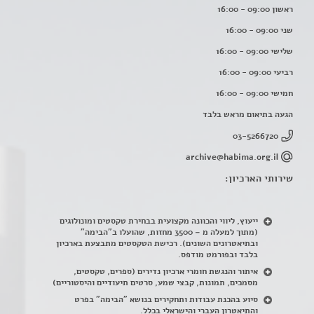
ראשון 09:00 - 16:00
שני 09:00 - 16:00
שלישי 09:00 - 16:00
רביעי 09:00 - 16:00
חמישי 09:00 - 16:00
הגעה בתיאום מראש בלבד
03-5266720
archive@habima.org.il
שירותי הארכיון:
ייעוץ, ליווי והכוונה מקצועית בבחירת טקסטים ומונולוגים
(מתוך למעלה מ – 3500 מחזות, שהועלו ב"הבימה"
ובתיאטרונים השונים). רכישת הטקסטים מתבצעת בארכיון
בלבד ובפורמט מודפס.
איתור והנגשת חומרי ארכיון נדירים
(
ספרים, טקסטים,
מסמכים, תמונות, קבצי שמע, סרטים תיעודיים והיסטוריים)
סיוע בהכנת עבודות ותחקירים בנושא "הבימה" בפרט
והתיאטרון העברי והישראלי בכלל
.