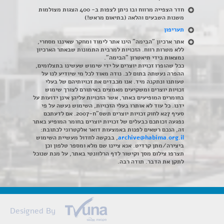
חדר הצפייה מרווח ובו ניתן לצפות ב- 400 הצגות מצולמות
משנות השבעים והלאה (בתיאום מראש!)
תעריפון
אתר ארכיון "הבימה" הינו אתר לימוד ומחקר שאיננו מסחרי,
ללא מטרות רווח. הזכויות למרבית התמונות שבאתר הארכיון
נמצאות בידי תיאטרון "הבימה".
ככל שהופרו זכויות יוצרים על ידי שימוש שעשינו בתצלומים,
ההפרה נעשתה בתום לב. נודה מאוד לכל מי שיודיע לנו על
טעותנו ונתקנה מיד. אנו מכבדים את זכויותיהם של בעלי
זכויות יוצרים ומשקיעים מאמצים באיתורם לצורך שימוש
בחומרים המופיעים באתר, אשר הזכויות עליהן אינן ידועות על
ידנו. כל עוד לא אותרו בעלי הזכויות, השימוש נעשה על פי
סעיף 27א לחוק זכויות יוצרים תשס"ח-2007. אם לדעתכם
נפגעה זכותכם כבעלים של זכויות יוצרים בחומר המופיע באתר
זה, הנכם רשאים לפנות באמצעות דואר אלקטרוני לכתובת:
archive@habima.org.il
, בבקשה לחדול מעשיית השימוש
ביצירה/מתן קרדיט. אנא ציינו שם מלא ומספר טלפון וכן
תצרפו צילום מסך וקישור לדף הרלוונטי באתר, על מנת שנוכל
לתקן את הדבר. תודה רבה.
Designed By