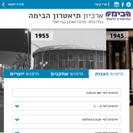
חזרה לאתר
צרו קשר
ארכיון
תיאטרון הבימה
בנדיבות: עדנה וארנן גבריאלי
חיפוש
הצגות
חיפוש
שחקנים
חיפוש
יוצרים
חיפוש לפי שם ההצגה
חיפוש לפי א - ב
חיפוש לפי א - ב
חיפוש לפי שנת ההעלאה
חיפוש לפי שנת ההעלאה
חיפוש לפי סוגה
חיפוש לפי סוגה