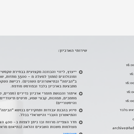
שירותי הארכיון:
ייעוץ, ליווי והכוונה מקצועית בבחירת טקסטי
ומונולוגים (מתוך למעלה מ – 500
ב"הבימה" ובתיאטרונים השונים). רכישת הטקס
מתבצעת בארכיון בלבד ובפורמט מודפס.
איתור והנגשת חומרי ארכיון נדירים
(
ספרים, ט
מסמכים, תמונות, קבצי שמע, סרטים תיעודיים
והיסטוריים)
אש בלבד
סיוע בהכנת עבודות ותחקירים בנושא "הבימה"
והתיאטרון העברי והישראלי בכלל
.
חדר הצפייה מרווח ובו
מצולמות משנות השבעים והלאה (בתיאום מראש
archive@hab