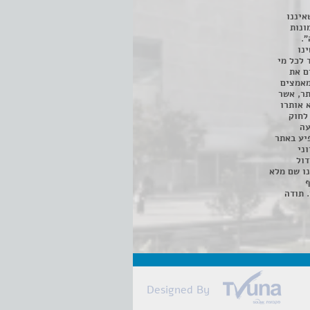
איננו
ונות
".
נו
 לכל מי
ם את
מאמצים
תר, אשר
א אותרו
ת, השימוש נעשה על פי סעיף 27א לחוק
נפגעה
יע באתר
ני
דול
ו שם מלא
ף
 תודה
Designed By