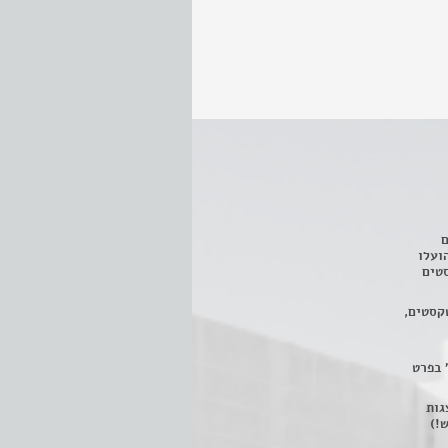
ם
3 מחזות, שהועלו
טים
קסטים,
 בפרט
 ניתן לצפות ב- 400 הצגות
!)