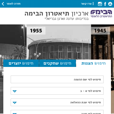
חזרה לאתר
צרו קשר
ארכיון
תיאטרון הבימה
בנדיבות: עדנה וארנן גבריאלי
חיפוש
הצגות
חיפוש
שחקנים
חיפוש
יוצרים
חיפוש לפי שם ההצגה
חיפוש לפי א - ב
חיפוש לפי א - ב
חיפוש לפי שנת ההעלאה
חיפוש לפי שנת ההעלאה
חיפוש לפי סוגה
חיפוש לפי סוגה