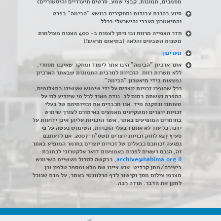
מסמכים, תמונות, קבצי שמע, סרטים תיעודיים והיסטוריים)
סיוע בהכנת עבודות ותחקירים בנושא "הבימה" בפרט
והתיאטרון העברי והישראלי בכלל
.
חדר הצפייה מרווח ובו ניתן לצפות ב- 400 הצגות מצולמות
משנות השבעים והלאה (בתיאום מראש!)
תעריפון
אתר ארכיון "הבימה" הינו אתר לימוד ומחקר שאיננו מסחרי,
ללא מטרות רווח. הזכויות למרבית התמונות שבאתר הארכיון
נמצאות בידי תיאטרון "הבימה".
ככל שהופרו זכויות יוצרים על ידי שימוש שעשינו בתצלומים,
ההפרה נעשתה בתום לב. נודה מאוד לכל מי שיודיע לנו על
טעותנו ונתקנה מיד. אנו מכבדים את זכויותיהם של בעלי
זכויות יוצרים ומשקיעים מאמצים באיתורם לצורך שימוש
בחומרים המופיעים באתר, אשר הזכויות עליהן אינן ידועות על
ידנו. כל עוד לא אותרו בעלי הזכויות, השימוש נעשה על פי
סעיף 27א לחוק זכויות יוצרים תשס"ח-2007. אם לדעתכם
נפגעה זכותכם כבעלים של זכויות יוצרים בחומר המופיע באתר
זה, הנכם רשאים לפנות באמצעות דואר אלקטרוני לכתובת:
archive@habima.org.il
, בבקשה לחדול מעשיית השימוש
ביצירה/מתן קרדיט. אנא ציינו שם מלא ומספר טלפון וכן
תצרפו צילום מסך וקישור לדף הרלוונטי באתר, על מנת שנוכל
לתקן את הדבר. תודה רבה.