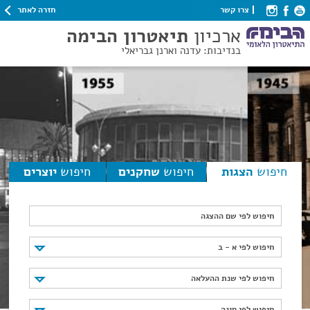
חזרה לאתר
צרו קשר
ארכיון
תיאטרון הבימה
בנדיבות: עדנה וארנן גבריאלי
חיפוש
הצגות
חיפוש
שחקנים
חיפוש
יוצרים
חיפוש לפי שם ההצגה
חיפוש לפי א - ב
חיפוש לפי א - ב
חיפוש לפי שנת ההעלאה
חיפוש לפי שנת ההעלאה
חיפוש לפי סוגה
חיפוש לפי סוגה