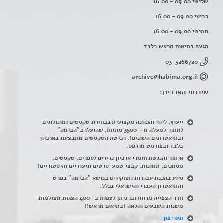
שלישי 09:00 - 16:00
רביעי 09:00 - 16:00
חמישי 09:00 - 16:00
הגעה בתיאום מראש בלבד
03-5266720
archive@habima.org.il
שירותי הארכיון:
ייעוץ, ליווי והכוונה מקצועית בבחירת טקסטים ומונולוגים
(מתוך למעלה מ – 3500 מחזות, שהועלו ב"הבימה"
ובתיאטרונים השונים). רכישת הטקסטים מתבצעת בארכיון
בלבד ובפורמט מודפס.
איתור והנגשת חומרי ארכיון נדירים
(
ספרים, טקסטים,
מסמכים, תמונות, קבצי שמע, סרטים תיעודיים והיסטוריים)
סיוע בהכנת עבודות ותחקירים בנושא "הבימה" בפרט
והתיאטרון העברי והישראלי בכלל
.
חדר הצפייה מרווח ובו ניתן לצפות ב- 400 הצגות מצולמות
משנות השבעים והלאה (בתיאום מראש!)
תעריפון