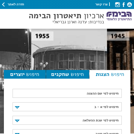
חזרה לאתר
צרו קשר
ארכיון
תיאטרון הבימה
בנדיבות: עדנה וארנן גבריאלי
חיפוש
הצגות
חיפוש
שחקנים
חיפוש
יוצרים
חיפוש לפי שם ההצגה
חיפוש לפי א - ב
חיפוש לפי א - ב
חיפוש לפי שנת ההעלאה
חיפוש לפי שנת ההעלאה
חיפוש לפי סוגה
חיפוש לפי סוגה