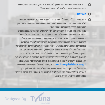
חדר הצפייה מרווח ובו ניתן לצפות ב- 400 הצגות מצולמות
משנות השבעים והלאה (בתיאום מראש!)
תעריפון
אתר ארכיון "הבימה" הינו אתר לימוד ומחקר שאיננו מסחרי,
ללא מטרות רווח. הזכויות למרבית התמונות שבאתר הארכיון
נמצאות בידי תיאטרון "הבימה".
ככל שהופרו זכויות יוצרים על ידי שימוש שעשינו בתצלומים,
ההפרה נעשתה בתום לב. נודה מאוד לכל מי שיודיע לנו על
טעותנו ונתקנה מיד. אנו מכבדים את זכויותיהם של בעלי
זכויות יוצרים ומשקיעים מאמצים באיתורם לצורך שימוש
בחומרים המופיעים באתר, אשר הזכויות עליהן אינן ידועות על
ידנו. כל עוד לא אותרו בעלי הזכויות, השימוש נעשה על פי
סעיף 27א לחוק זכויות יוצרים תשס"ח-2007. אם לדעתכם
נפגעה זכותכם כבעלים של זכויות יוצרים בחומר המופיע באתר
זה, הנכם רשאים לפנות באמצעות דואר אלקטרוני לכתובת:
archive@habima.org.il
, בבקשה לחדול מעשיית השימוש
ביצירה/מתן קרדיט. אנא ציינו שם מלא ומספר טלפון וכן
תצרפו צילום מסך וקישור לדף הרלוונטי באתר, על מנת שנוכל
לתקן את הדבר. תודה רבה.
Designed By