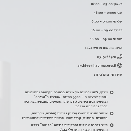
ראשון 09:00 - 16:00
שני 09:00 - 16:00
שלישי 09:00 - 16:00
רביעי 09:00 - 16:00
חמישי 09:00 - 16:00
הגעה בתיאום מראש בלבד
03-5266720
archive@habima.org.il
שירותי הארכיון:
ייעוץ, ליווי והכוונה מקצועית בבחירת טקסטים ומונולוגים
(מתוך למעלה מ – 3500 מחזות, שהועלו ב"הבימה"
ובתיאטרונים השונים). רכישת הטקסטים מתבצעת בארכיון
בלבד ובפורמט מודפס.
איתור והנגשת חומרי ארכיון נדירים
(
ספרים, טקסטים,
מסמכים, תמונות, קבצי שמע, סרטים תיעודיים והיסטוריים)
סיוע בהכנת עבודות ותחקירים בנושא "הבימה" בפרט
והתיאטרון העברי והישראלי בכלל
.