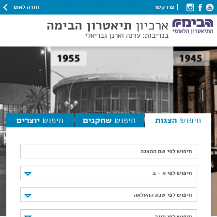
חזרה לאתר
צרו קשר
ארכיון
תיאטרון הבימה
בנדיבות: עדנה וארנן גבריאלי
חיפוש
הצגות
חיפוש
שחקנים
חיפוש
יוצרים
חיפוש לפי שם ההצגה
חיפוש לפי א - ב
חיפוש לפי א - ב
חיפוש לפי שנת ההעלאה
חיפוש לפי שנת ההעלאה
חיפוש לפי סוגה
חיפוש לפי סוגה