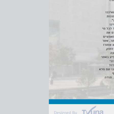
!)
איננו
ונות
".
נו
 לכל מי
ם את
מאמצים
תר, אשר
א אותרו
ת, השימוש נעשה על פי סעיף 27א לחוק
נפגעה
יע באתר
ני
דול
ו שם מלא
ף
 תודה
Designed By