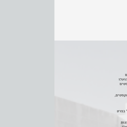
ם
3 מחזות, שהועלו
טים
קסטים,
 בפרט
 ניתן לצפות ב- 400 הצגות