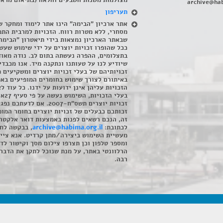
מצולמות משנות השבעים והלאה (בתיאום מראש
archive@hab
תעריפון
אתר ארכיון "הבימה" הינו אתר לימוד ומחקר ש
מסחרי, ללא מטרות רווח. הזכויות למרבית התמ
שבאתר הארכיון נמצאות בידי תיאטרון "הבימה
ככל שהופרו זכויות יוצרים על ידי שימוש שעשי
בתצלומים, ההפרה נעשתה בתום לב. נודה מאוד
שיודיע לנו על טעותנו ונתקנה מיד. אנו מכבדי
זכויותיהם של בעלי זכויות יוצרים ומשקיעים 
באיתורם לצורך שימוש בחומרים המופיעים בא
הזכויות עליהן אינן ידועות על ידנו. כל עוד ל
בעלי הזכויו
זכויות יוצרים תשס"ח-2007. אם לדעתכם 
זכותכם כבעלים של זכויות יוצרים בחומר המופ
זה, הנכם רשאים לפנות באמצעות דואר אלקטרו
לכתובת:
archive@habima.org.il
, בבקשה לח
מעשיית השימוש ביצירה/מתן קרדיט. אנא ציינ
ומספר טלפון וכן תצרפו צילום מסך וקישור לד
הרלוונטי באתר, על מנת שנוכל לתקן את הדבר.
רבה.