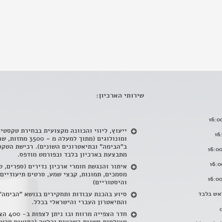
שירותי הארכיון:
ייעוץ, ליווי והכוונה מקצועית בבחירת טקסטי
ומונולוגים (מתוך למעלה מ – 500
ב"הבימה" ובתיאטרונים השונים). רכישת הטקס
מתבצעת בארכיון בלבד ובפורמט מודפס.
איתור והנגשת חומרי ארכיון נדירים
(
ספרים, ט
מסמכים, תמונות, קבצי שמע, סרטים תיעודיים
והיסטוריים)
אש בלבד
סיוע בהכנת עבודות ותחקירים בנושא "הבימה"
והתיאטרון העברי והישראלי בכלל
.
חדר הצפייה מרווח ובו