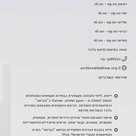
ראשון 09:00 - 16:00
שני 09:00 - 16:00
שלישי 09:00 - 16:00
רביעי 09:00 - 16:00
חמישי 09:00 - 16:00
הגעה בתיאום מראש בלבד
03-5266720
archive@habima.org.il
שירותי הארכיון:
ייעוץ, ליווי והכוונה מקצועית בבחירת טקסטים ומונולוגים
(מתוך למעלה מ – 3500 מחזות, שהועלו ב"הבימה"
ובתיאטרונים השונים). רכישת הטקסטים מתבצעת בארכיון
בלבד ובפורמט מודפס.
איתור והנגשת חומרי ארכיון נדירים
(
ספרים, טקסטים,
מסמכים, תמונות, קבצי שמע, סרטים תיעודיים והיסטוריים)
סיוע בהכנת עבודות ותחקירים בנושא "הבימה" בפרט
והתיאטרון העברי והישראלי בכלל
.