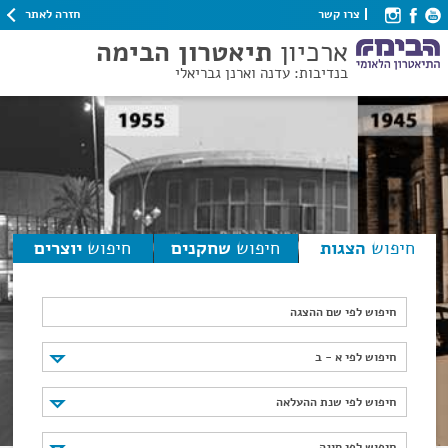
חזרה לאתר
צרו קשר
ארכיון
תיאטרון הבימה
בנדיבות: עדנה וארנן גבריאלי
חיפוש
הצגות
חיפוש
שחקנים
חיפוש
יוצרים
חיפוש לפי שם ההצגה
חיפוש לפי א - ב
חיפוש לפי א - ב
חיפוש לפי שנת ההעלאה
חיפוש לפי שנת ההעלאה
חיפוש לפי סוגה
חיפוש לפי סוגה