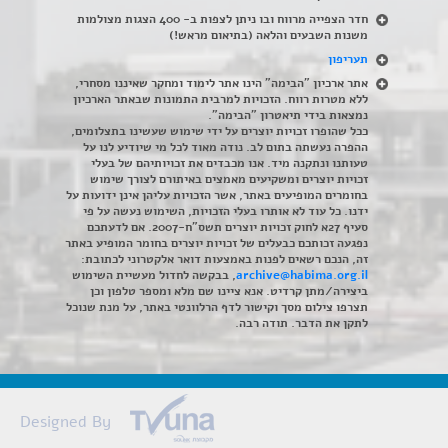
חדר הצפייה מרווח ובו ניתן לצפות ב- 400 הצגות מצולמות
משנות השבעים והלאה (בתיאום מראש!)
תעריפון
אתר ארכיון "הבימה" הינו אתר לימוד ומחקר שאיננו מסחרי,
ללא מטרות רווח. הזכויות למרבית התמונות שבאתר הארכיון
נמצאות בידי תיאטרון "הבימה".
ככל שהופרו זכויות יוצרים על ידי שימוש שעשינו בתצלומים,
ההפרה נעשתה בתום לב. נודה מאוד לכל מי שיודיע לנו על
טעותנו ונתקנה מיד. אנו מכבדים את זכויותיהם של בעלי
זכויות יוצרים ומשקיעים מאמצים באיתורם לצורך שימוש
בחומרים המופיעים באתר, אשר הזכויות עליהן אינן ידועות על
ידנו. כל עוד לא אותרו בעלי הזכויות, השימוש נעשה על פי
סעיף 27א לחוק זכויות יוצרים תשס"ח-2007. אם לדעתכם
נפגעה זכותכם כבעלים של זכויות יוצרים בחומר המופיע באתר
זה, הנכם רשאים לפנות באמצעות דואר אלקטרוני לכתובת:
archive@habima.org.il
, בבקשה לחדול מעשיית השימוש
ביצירה/מתן קרדיט. אנא ציינו שם מלא ומספר טלפון וכן
תצרפו צילום מסך וקישור לדף הרלוונטי באתר, על מנת שנוכל
לתקן את הדבר. תודה רבה.
Designed By