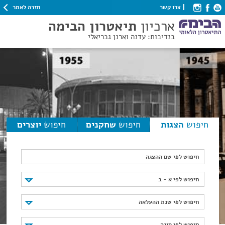
חזרה לאתר
צרו קשר
ארכיון
תיאטרון הבימה
בנדיבות: עדנה וארנן גבריאלי
חיפוש
הצגות
חיפוש
שחקנים
חיפוש
יוצרים
חיפוש לפי שם ההצגה
חיפוש לפי א - ב
חיפוש לפי א - ב
חיפוש לפי שנת ההעלאה
חיפוש לפי שנת ההעלאה
חיפוש לפי סוגה
חיפוש לפי סוגה