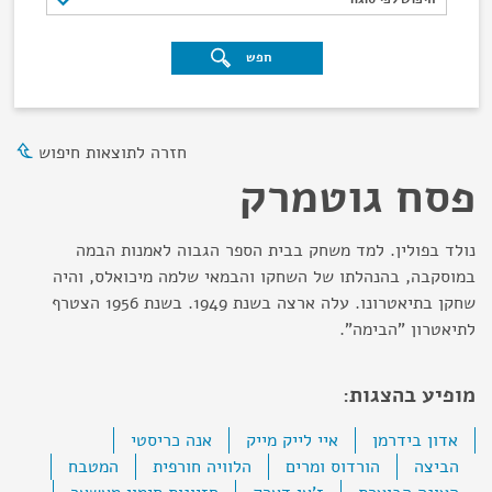
חפש
חזרה לתוצאות חיפוש
פסח גוטמרק
נולד בפולין. למד משחק בבית הספר הגבוה לאמנות הבמה
במוסקבה, בהנהלתו של השחקו והבמאי שלמה מיכואלס, והיה
שחקן בתיאטרונו. עלה ארצה בשנת 1949. בשנת 1956 הצטרף
לתיאטרון "הבימה".
מופיע בהצגות:
אדון בידרמן
איי לייק מייק
אנה כריסטי
הביצה
הורדוס ומרים
הלוויה חורפית
המטבח