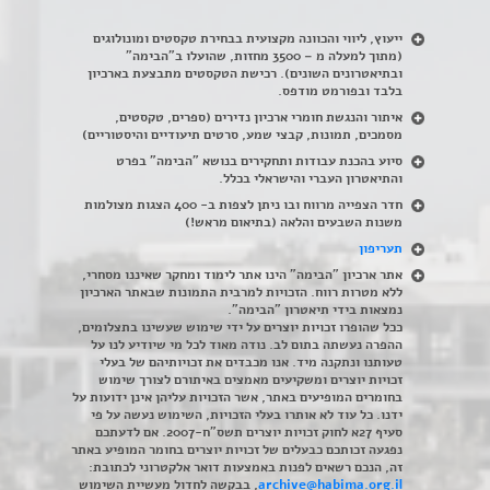
ייעוץ, ליווי והכוונה מקצועית בבחירת טקסטים ומונולוגים
(מתוך למעלה מ – 3500 מחזות, שהועלו ב"הבימה"
ובתיאטרונים השונים). רכישת הטקסטים מתבצעת בארכיון
בלבד ובפורמט מודפס.
איתור והנגשת חומרי ארכיון נדירים
(
ספרים, טקסטים,
מסמכים, תמונות, קבצי שמע, סרטים תיעודיים והיסטוריים)
סיוע בהכנת עבודות ותחקירים בנושא "הבימה" בפרט
והתיאטרון העברי והישראלי בכלל
.
חדר הצפייה מרווח ובו ניתן לצפות ב- 400 הצגות מצולמות
משנות השבעים והלאה (בתיאום מראש!)
תעריפון
אתר ארכיון "הבימה" הינו אתר לימוד ומחקר שאיננו מסחרי,
ללא מטרות רווח. הזכויות למרבית התמונות שבאתר הארכיון
נמצאות בידי תיאטרון "הבימה".
ככל שהופרו זכויות יוצרים על ידי שימוש שעשינו בתצלומים,
ההפרה נעשתה בתום לב. נודה מאוד לכל מי שיודיע לנו על
טעותנו ונתקנה מיד. אנו מכבדים את זכויותיהם של בעלי
זכויות יוצרים ומשקיעים מאמצים באיתורם לצורך שימוש
בחומרים המופיעים באתר, אשר הזכויות עליהן אינן ידועות על
ידנו. כל עוד לא אותרו בעלי הזכויות, השימוש נעשה על פי
סעיף 27א לחוק זכויות יוצרים תשס"ח-2007. אם לדעתכם
נפגעה זכותכם כבעלים של זכויות יוצרים בחומר המופיע באתר
זה, הנכם רשאים לפנות באמצעות דואר אלקטרוני לכתובת:
archive@habima.org.il
, בבקשה לחדול מעשיית השימוש