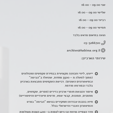
שני 09:00 - 16:00
שלישי 09:00 - 16:00
רביעי 09:00 - 16:00
חמישי 09:00 - 16:00
הגעה בתיאום מראש בלבד
03-5266720
archive@habima.org.il
שירותי הארכיון:
ייעוץ, ליווי והכוונה מקצועית בבחירת טקסטים ומונולוגים
(מתוך למעלה מ – 3500 מחזות, שהועלו ב"הבימה"
ובתיאטרונים השונים). רכישת הטקסטים מתבצעת בארכיון
בלבד ובפורמט מודפס.
איתור והנגשת חומרי ארכיון נדירים
(
ספרים, טקסטים,
מסמכים, תמונות, קבצי שמע, סרטים תיעודיים והיסטוריים)
סיוע בהכנת עבודות ותחקירים בנושא "הבימה" בפרט
והתיאטרון העברי והישראלי בכלל
.
חדר הצפייה מרווח ובו ניתן לצפות ב- 400 הצגות מצולמות