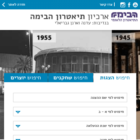
חזרה לאתר
צרו קשר
ארכיון
תיאטרון הבימה
בנדיבות: עדנה וארנן גבריאלי
חיפוש
הצגות
חיפוש
שחקנים
חיפוש
יוצרים
חיפוש לפי שם ההצגה
חיפוש לפי א - ב
חיפוש לפי א - ב
חיפוש לפי שנת ההעלאה
חיפוש לפי שנת ההעלאה
חיפוש לפי סוגה
חיפוש לפי סוגה