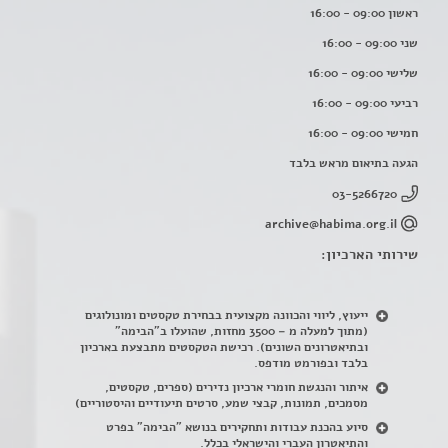
ראשון 09:00 - 16:00
שני 09:00 - 16:00
שלישי 09:00 - 16:00
רביעי 09:00 - 16:00
חמישי 09:00 - 16:00
הגעה בתיאום מראש בלבד
03-5266720
archive@habima.org.il
שירותי הארכיון:
ייעוץ, ליווי והכוונה מקצועית בבחירת טקסטים ומונולוגים
(מתוך למעלה מ – 3500 מחזות, שהועלו ב"הבימה"
ובתיאטרונים השונים). רכישת הטקסטים מתבצעת בארכיון
בלבד ובפורמט מודפס.
איתור והנגשת חומרי ארכיון נדירים
(
ספרים, טקסטים,
מסמכים, תמונות, קבצי שמע, סרטים תיעודיים והיסטוריים)
סיוע בהכנת עבודות ותחקירים בנושא "הבימה" בפרט
והתיאטרון העברי והישראלי בכלל
.