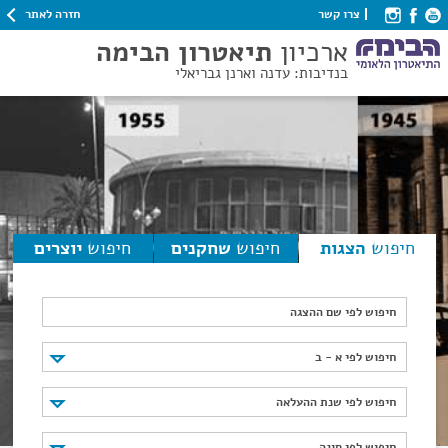
חזרה לאתר
צרו קשר
ארכיון
תיאטרון הבימה
בנדיבות: עדנה וארנן גבריאלי
חיפוש
הצגות
חיפוש
שחקנים
חיפוש
יוצרים
חיפוש לפי שם ההצגה
חיפוש לפי א - ב
חיפוש לפי א - ב
חיפוש לפי שנת ההעלאה
חיפוש לפי שנת ההעלאה
חיפוש לפי סוגה
חיפוש לפי סוגה