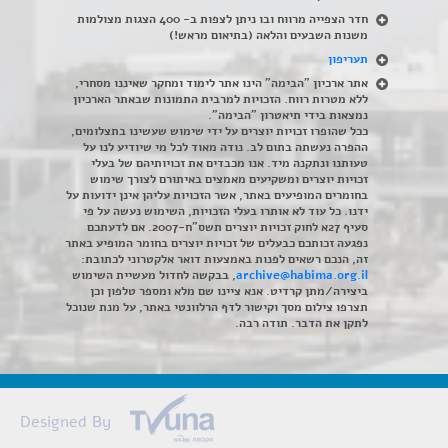
חדר הצפייה מרווח ובו ניתן לצפות ב- 400 הצגות מצולמות
משנות השבעים והלאה (בתיאום מראש!)
תעריפון
אתר ארכיון "הבימה" הינו אתר לימוד ומחקר שאיננו מסחרי,
ללא מטרות רווח. הזכויות למרבית התמונות שבאתר הארכיון
נמצאות בידי תיאטרון "הבימה".
ככל שהופרו זכויות יוצרים על ידי שימוש שעשינו בתצלומים,
ההפרה נעשתה בתום לב. נודה מאוד לכל מי שיודיע לנו על
טעותנו ונתקנה מיד. אנו מכבדים את זכויותיהם של בעלי
זכויות יוצרים ומשקיעים מאמצים באיתורם לצורך שימוש
בחומרים המופיעים באתר, אשר הזכויות עליהן אינן ידועות על
ידנו. כל עוד לא אותרו בעלי הזכויות, השימוש נעשה על פי
סעיף 27א לחוק זכויות יוצרים תשס"ח-2007. אם לדעתכם
נפגעה זכותכם כבעלים של זכויות יוצרים בחומר המופיע באתר
זה, הנכם רשאים לפנות באמצעות דואר אלקטרוני לכתובת:
archive@habima.org.il
, בבקשה לחדול מעשיית השימוש
ביצירה/מתן קרדיט. אנא ציינו שם מלא ומספר טלפון וכן
תצרפו צילום מסך וקישור לדף הרלוונטי באתר, על מנת שנוכל
לתקן את הדבר. תודה רבה.
Designed By