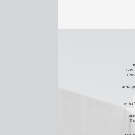
ם
3 מחזות, שהועלו
טים
קסטים,
 בפרט
 ניתן לצפות ב- 400 הצגות
!)