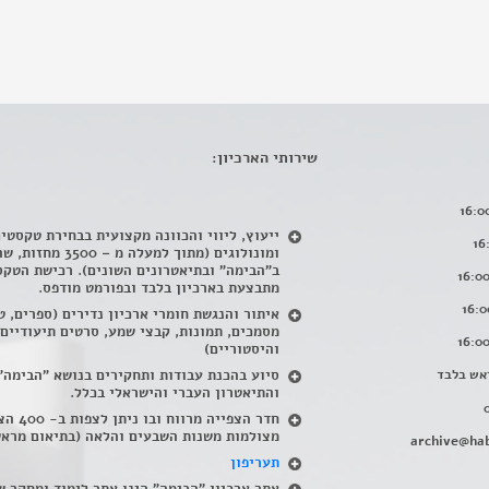
שירותי הארכיון:
ייעוץ, ליווי והכוונה מקצועית בבחירת טקסטי
ומונולוגים (מתוך למעלה מ – 500
ב"הבימה" ובתיאטרונים השונים). רכישת הטקס
מתבצעת בארכיון בלבד ובפורמט מודפס.
איתור והנגשת חומרי ארכיון נדירים
(
ספרים, ט
מסמכים, תמונות, קבצי שמע, סרטים תיעודיים
והיסטוריים)
אש בלבד
סיוע בהכנת עבודות ותחקירים בנושא "הבימה"
והתיאטרון העברי והישראלי בכלל
.
חדר הצפייה מרווח ובו
מצולמות משנות השבעים והלאה (בתיאום מראש
archive@hab
תעריפון