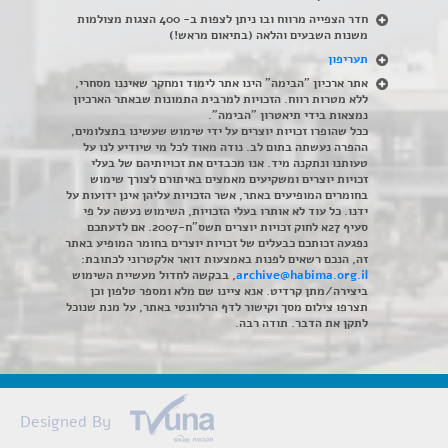
חדר הצפייה מרווח ובו ניתן לצפות ב- 400 הצגות מצולמות
משנות השבעים והלאה (בתיאום מראש!)
תעריפון
אתר ארכיון "הבימה" הינו אתר לימוד ומחקר שאיננו מסחרי,
ללא מטרות רווח. הזכויות למרבית התמונות שבאתר הארכיון
נמצאות בידי תיאטרון "הבימה".
ככל שהופרו זכויות יוצרים על ידי שימוש שעשינו בתצלומים,
ההפרה נעשתה בתום לב. נודה מאוד לכל מי שיודיע לנו על
טעותנו ונתקנה מיד. אנו מכבדים את זכויותיהם של בעלי
זכויות יוצרים ומשקיעים מאמצים באיתורם לצורך שימוש
בחומרים המופיעים באתר, אשר הזכויות עליהן אינן ידועות על
ידנו. כל עוד לא אותרו בעלי הזכויות, השימוש נעשה על פי
סעיף 27א לחוק זכויות יוצרים תשס"ח-2007. אם לדעתכם
נפגעה זכותכם כבעלים של זכויות יוצרים בחומר המופיע באתר
זה, הנכם רשאים לפנות באמצעות דואר אלקטרוני לכתובת:
archive@habima.org.il
, בבקשה לחדול מעשיית השימוש
ביצירה/מתן קרדיט. אנא ציינו שם מלא ומספר טלפון וכן
תצרפו צילום מסך וקישור לדף הרלוונטי באתר, על מנת שנוכל
לתקן את הדבר. תודה רבה.
Designed By