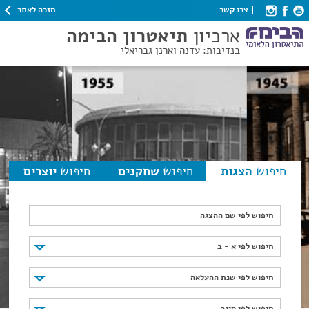
חזרה לאתר
צרו קשר
ארכיון
תיאטרון הבימה
בנדיבות: עדנה וארנן גבריאלי
חיפוש
הצגות
חיפוש
שחקנים
חיפוש
יוצרים
חיפוש לפי שם ההצגה
חיפוש לפי א - ב
חיפוש לפי א - ב
חיפוש לפי שנת ההעלאה
חיפוש לפי שנת ההעלאה
חיפוש לפי סוגה
חיפוש לפי סוגה