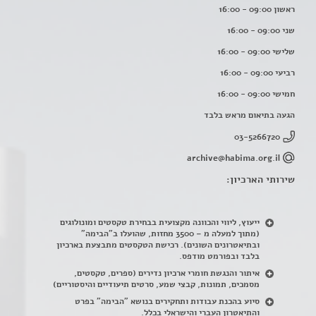
ראשון 09:00 - 16:00
שני 09:00 - 16:00
שלישי 09:00 - 16:00
רביעי 09:00 - 16:00
חמישי 09:00 - 16:00
הגעה בתיאום מראש בלבד
03-5266720
archive@habima.org.il
שירותי הארכיון:
ייעוץ, ליווי והכוונה מקצועית בבחירת טקסטים ומונולוגים
(מתוך למעלה מ – 3500 מחזות, שהועלו ב"הבימה"
ובתיאטרונים השונים). רכישת הטקסטים מתבצעת בארכיון
בלבד ובפורמט מודפס.
איתור והנגשת חומרי ארכיון נדירים
(
ספרים, טקסטים,
מסמכים, תמונות, קבצי שמע, סרטים תיעודיים והיסטוריים)
סיוע בהכנת עבודות ותחקירים בנושא "הבימה" בפרט
והתיאטרון העברי והישראלי בכלל
.